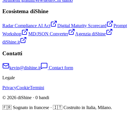
Strumenti gratuiti
Newsletter
Chi siamo
Ecosistema diShine
Radar Compliance AI Act
Digital Maturity Scorecard
Prompt
Workshop
MD/JSON Converter
Agenzia diShine
diShine.it
Contatti
kevin@dishine.it
Contact form
Legale
Privacy
Cookie
Termini
© 2026 diShine ·
0
bandi
🇫🇷 Sognato in francese · 🇮🇹 Costruito in Italia, Milano.