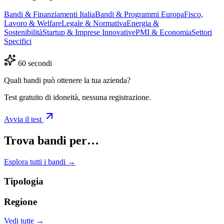
Bandi & Finanziamenti Italia
Bandi & Programmi Europa
Fisco,
Lavoro & Welfare
Legale & Normativa
Energia &
Sostenibilità
Startup & Imprese Innovative
PMI & Economia
Settori
Specifici
60 secondi
Quali bandi può ottenere la tua azienda?
Test gratuito di idoneità, nessuna registrazione.
Avvia il test
Trova bandi per…
Esplora tutti i bandi →
Tipologia
Regione
Vedi tutte →