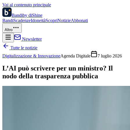
Vai al contenuto principale
Bandi
by diShine
Bandi
Scadenze
Idoneità
Scopri
Notizie
Abbonati
Altro
Newsletter
Tutte le notizie
Digitalizzazione & Innovazione
Agenda Digitale
7 luglio 2026
L’AI può scrivere per un ministro? Il
nodo della trasparenza pubblica