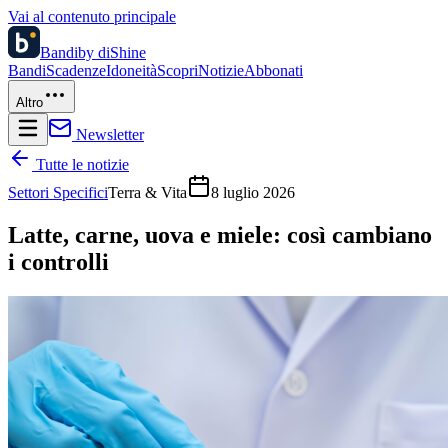
Vai al contenuto principale
Bandi
by diShine
Bandi
Scadenze
Idoneità
Scopri
Notizie
Abbonati
Altro
Newsletter
Tutte le notizie
Settori Specifici
Terra & Vita
8 luglio 2026
Latte, carne, uova e miele: così cambiano
i controlli