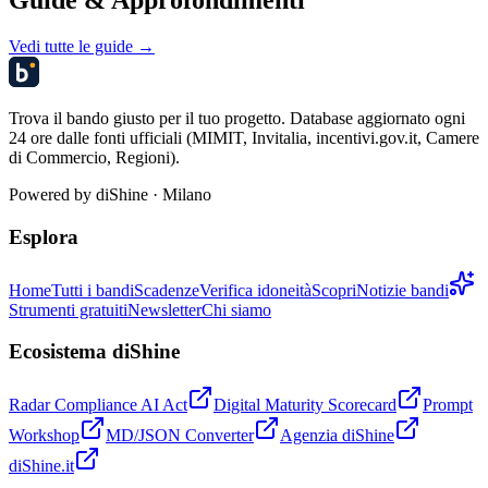
Guide & Approfondimenti
Vedi tutte le guide →
Trova il bando giusto per il tuo progetto. Database aggiornato ogni
24 ore dalle fonti ufficiali (MIMIT, Invitalia, incentivi.gov.it, Camere
di Commercio, Regioni).
Powered by
diShine
· Milano
Esplora
Home
Tutti i bandi
Scadenze
Verifica idoneità
Scopri
Notizie bandi
Strumenti gratuiti
Newsletter
Chi siamo
Ecosistema diShine
Radar Compliance AI Act
Digital Maturity Scorecard
Prompt
Workshop
MD/JSON Converter
Agenzia diShine
diShine.it