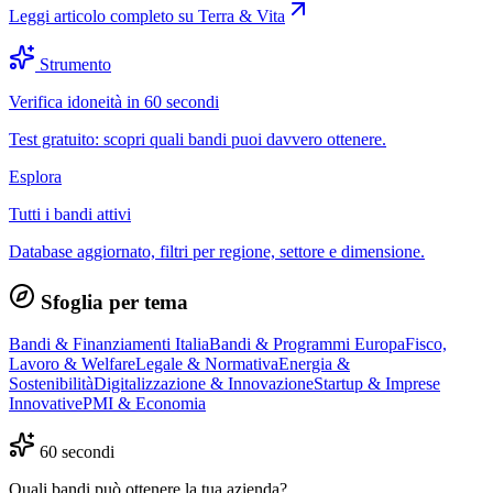
Leggi articolo completo su
Terra & Vita
Strumento
Verifica idoneità in 60 secondi
Test gratuito: scopri quali bandi puoi davvero ottenere.
Esplora
Tutti i bandi attivi
Database aggiornato, filtri per regione, settore e dimensione.
Sfoglia per tema
Bandi & Finanziamenti Italia
Bandi & Programmi Europa
Fisco,
Lavoro & Welfare
Legale & Normativa
Energia &
Sostenibilità
Digitalizzazione & Innovazione
Startup & Imprese
Innovative
PMI & Economia
60 secondi
Quali bandi può ottenere la tua azienda?