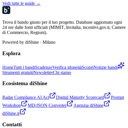
Vedi tutte le guide →
Trova il bando giusto per il tuo progetto. Database aggiornato ogni
24 ore dalle fonti ufficiali (MIMIT, Invitalia, incentivi.gov.it, Camere
di Commercio, Regioni).
Powered by
diShine
· Milano
Esplora
Home
Tutti i bandi
Scadenze
Verifica idoneità
Scopri
Notizie bandi
Strumenti gratuiti
Newsletter
Chi siamo
Ecosistema diShine
Radar Compliance AI Act
Digital Maturity Scorecard
Prompt
Workshop
MD/JSON Converter
Agenzia diShine
diShine.it
Contatti