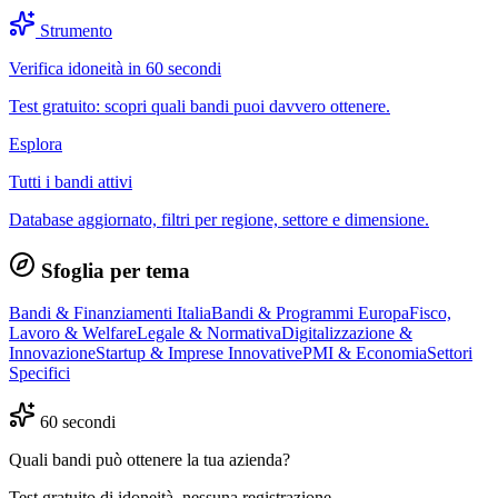
Strumento
Verifica idoneità in 60 secondi
Test gratuito: scopri quali bandi puoi davvero ottenere.
Esplora
Tutti i bandi attivi
Database aggiornato, filtri per regione, settore e dimensione.
Sfoglia per tema
Bandi & Finanziamenti Italia
Bandi & Programmi Europa
Fisco,
Lavoro & Welfare
Legale & Normativa
Digitalizzazione &
Innovazione
Startup & Imprese Innovative
PMI & Economia
Settori
Specifici
60 secondi
Quali bandi può ottenere la tua azienda?
Test gratuito di idoneità, nessuna registrazione.