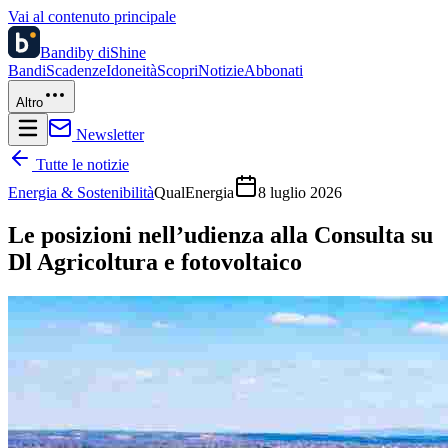
Vai al contenuto principale
Bandi
by diShine
Bandi
Scadenze
Idoneità
Scopri
Notizie
Abbonati
Altro
Newsletter
Tutte le notizie
Energia & Sostenibilità
QualEnergia
8 luglio 2026
Le posizioni nell’udienza alla Consulta su
Dl Agricoltura e fotovoltaico