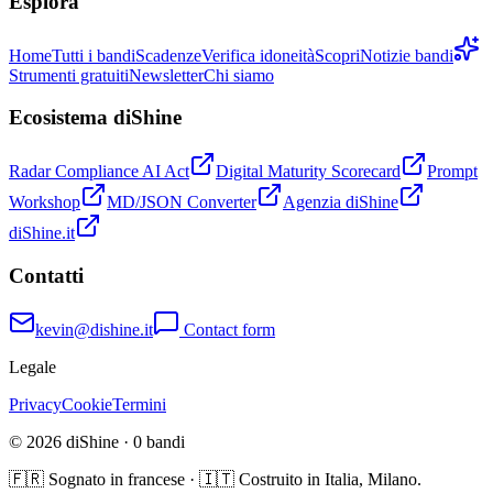
Esplora
Home
Tutti i bandi
Scadenze
Verifica idoneità
Scopri
Notizie bandi
Strumenti gratuiti
Newsletter
Chi siamo
Ecosistema diShine
Radar Compliance AI Act
Digital Maturity Scorecard
Prompt
Workshop
MD/JSON Converter
Agenzia diShine
diShine.it
Contatti
kevin@dishine.it
Contact form
Legale
Privacy
Cookie
Termini
© 2026 diShine ·
0
bandi
🇫🇷 Sognato in francese · 🇮🇹 Costruito in Italia, Milano.