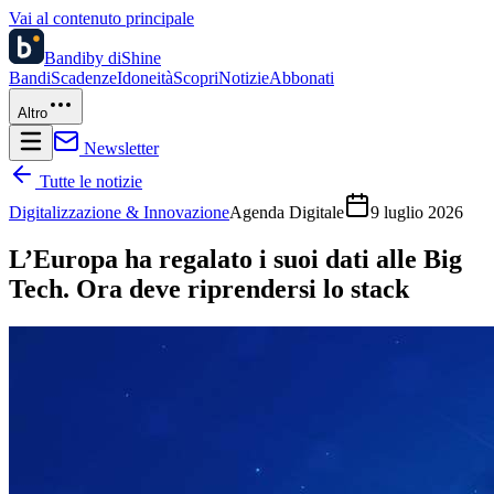
Vai al contenuto principale
Bandi
by diShine
Bandi
Scadenze
Idoneità
Scopri
Notizie
Abbonati
Altro
Newsletter
Tutte le notizie
Digitalizzazione & Innovazione
Agenda Digitale
9 luglio 2026
L’Europa ha regalato i suoi dati alle Big
Tech. Ora deve riprendersi lo stack