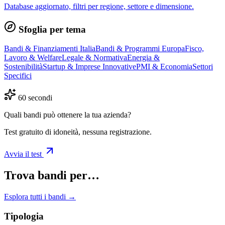
Database aggiornato, filtri per regione, settore e dimensione.
Sfoglia per tema
Bandi & Finanziamenti Italia
Bandi & Programmi Europa
Fisco,
Lavoro & Welfare
Legale & Normativa
Energia &
Sostenibilità
Startup & Imprese Innovative
PMI & Economia
Settori
Specifici
60 secondi
Quali bandi può ottenere la tua azienda?
Test gratuito di idoneità, nessuna registrazione.
Avvia il test
Trova bandi per…
Esplora tutti i bandi →
Tipologia