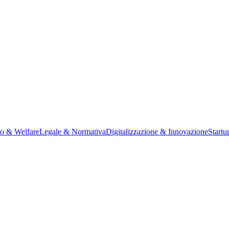
ro & Welfare
Legale & Normativa
Digitalizzazione & Innovazione
Startu