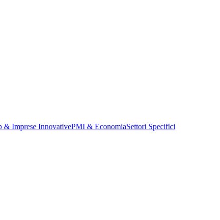
p & Imprese Innovative
PMI & Economia
Settori Specifici