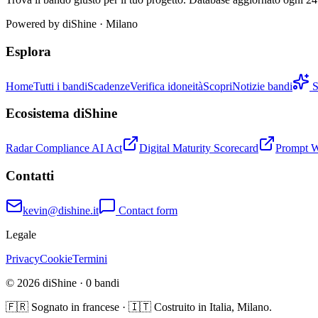
Powered by
diShine
· Milano
Esplora
Home
Tutti i bandi
Scadenze
Verifica idoneità
Scopri
Notizie bandi
S
Ecosistema diShine
Radar Compliance AI Act
Digital Maturity Scorecard
Prompt 
Contatti
kevin@dishine.it
Contact form
Legale
Privacy
Cookie
Termini
© 2026 diShine ·
0
bandi
🇫🇷 Sognato in francese · 🇮🇹 Costruito in Italia, Milano.