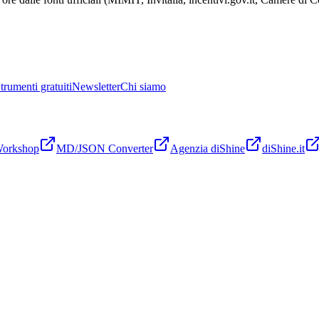
trumenti gratuiti
Newsletter
Chi siamo
Workshop
MD/JSON Converter
Agenzia diShine
diShine.it