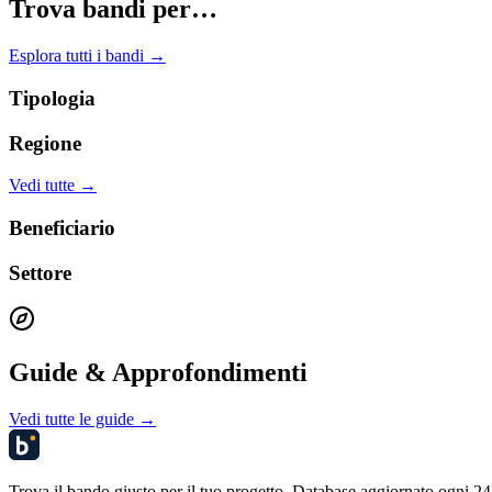
Trova bandi per…
Esplora tutti i bandi →
Tipologia
Regione
Vedi tutte →
Beneficiario
Settore
Guide & Approfondimenti
Vedi tutte le guide →
Trova il bando giusto per il tuo progetto. Database aggiornato ogni 24 