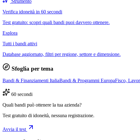
Strumento
Verifica idoneità in 60 secondi
Test gratuito: scopri quali bandi puoi davvero ottenere.
Esplora
Tutti i bandi attivi
Database aggiornato, filtri per regione, settore e dimensione.
Sfoglia per tema
Bandi & Finanziamenti Italia
Bandi & Programmi Europa
Fisco, Lavo
60 secondi
Quali bandi può ottenere la tua azienda?
Test gratuito di idoneità, nessuna registrazione.
Avvia il test