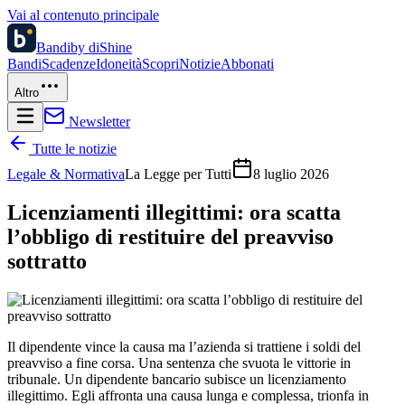
Vai al contenuto principale
Bandi
by diShine
Bandi
Scadenze
Idoneità
Scopri
Notizie
Abbonati
Altro
Newsletter
Tutte le notizie
Legale & Normativa
La Legge per Tutti
8 luglio 2026
Licenziamenti illegittimi: ora scatta
l’obbligo di restituire del preavviso
sottratto
Il dipendente vince la causa ma l’azienda si trattiene i soldi del
preavviso a fine corsa. Una sentenza che svuota le vittorie in
tribunale. Un dipendente bancario subisce un licenziamento
illegittimo. Egli affronta una causa lunga e complessa, trionfa in