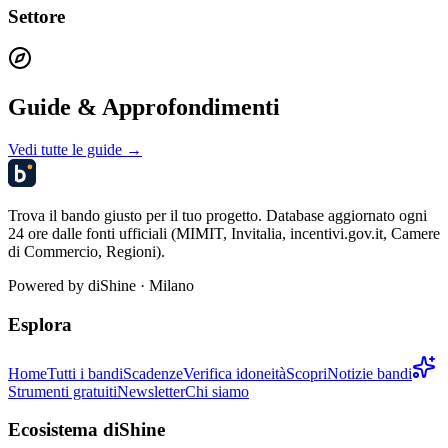
Settore
Guide & Approfondimenti
Vedi tutte le guide →
Trova il bando giusto per il tuo progetto. Database aggiornato ogni
24 ore dalle fonti ufficiali (MIMIT, Invitalia, incentivi.gov.it, Camere
di Commercio, Regioni).
Powered by
diShine
· Milano
Esplora
Home
Tutti i bandi
Scadenze
Verifica idoneità
Scopri
Notizie bandi
Strumenti gratuiti
Newsletter
Chi siamo
Ecosistema diShine