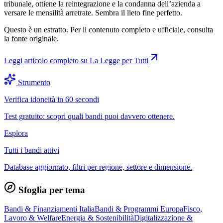
tribunale, ottiene la reintegrazione e la condanna dell’azienda a
versare le mensilità arretrate. Sembra il lieto fine perfetto.
Questo è un estratto. Per il contenuto completo e ufficiale, consulta
la fonte originale.
Leggi articolo completo su
La Legge per Tutti
Strumento
Verifica idoneità in 60 secondi
Test gratuito: scopri quali bandi puoi davvero ottenere.
Esplora
Tutti i bandi attivi
Database aggiornato, filtri per regione, settore e dimensione.
Sfoglia per tema
Bandi & Finanziamenti Italia
Bandi & Programmi Europa
Fisco,
Lavoro & Welfare
Energia & Sostenibilità
Digitalizzazione &