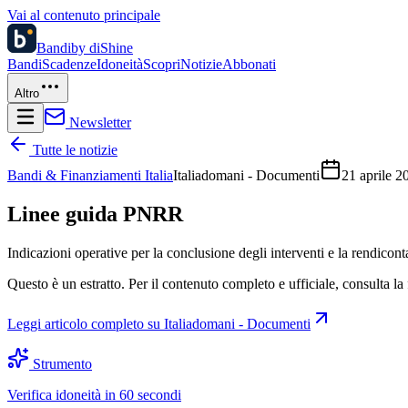
Vai al contenuto principale
Bandi
by diShine
Bandi
Scadenze
Idoneità
Scopri
Notizie
Abbonati
Altro
Newsletter
Tutte le notizie
Bandi & Finanziamenti Italia
Italiadomani - Documenti
21 aprile 2
Linee guida PNRR
Indicazioni operative per la conclusione degli interventi e la rendicon
Questo è un estratto. Per il contenuto completo e ufficiale, consulta la 
Leggi articolo completo su
Italiadomani - Documenti
Strumento
Verifica idoneità in 60 secondi