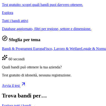
Test gratuito: scopri quali bandi puoi davvero ottenere.
Esplora
Tutti i bandi attivi
Database aggiornato, filtri per regione, settore e dimensione.
Sfoglia per tema
Bandi & Programmi Europa
Fisco, Lavoro & Welfare
Legale & Norma
60 secondi
Quali bandi può ottenere la tua azienda?
Test gratuito di idoneità, nessuna registrazione.
Avvia il test
Trova bandi per…
Esplora tutti i bandi →