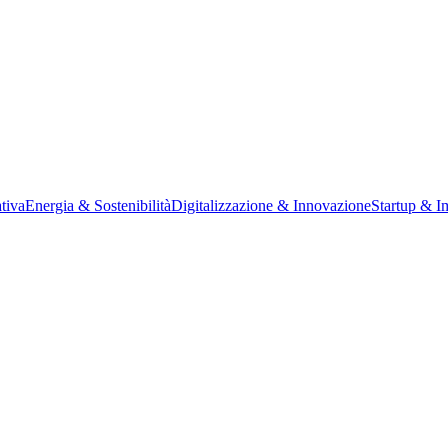
tiva
Energia & Sostenibilità
Digitalizzazione & Innovazione
Startup & I