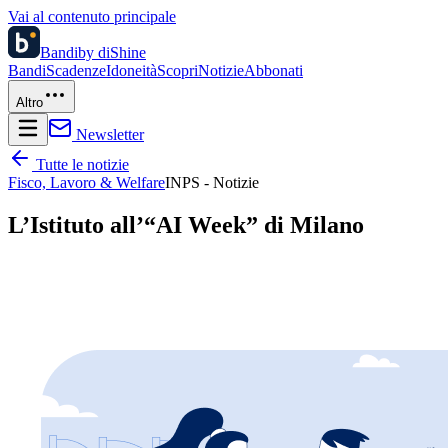
Vai al contenuto principale
Bandi
by diShine
Bandi
Scadenze
Idoneità
Scopri
Notizie
Abbonati
Altro
Newsletter
Tutte le notizie
Fisco, Lavoro & Welfare
INPS - Notizie
L’Istituto all’“AI Week” di Milano