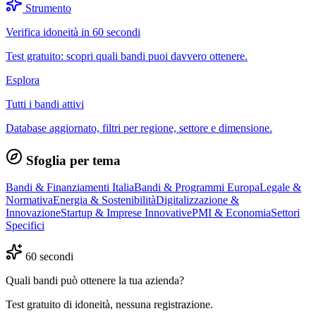
Strumento
Verifica idoneità in 60 secondi
Test gratuito: scopri quali bandi puoi davvero ottenere.
Esplora
Tutti i bandi attivi
Database aggiornato, filtri per regione, settore e dimensione.
Sfoglia per tema
Bandi & Finanziamenti Italia
Bandi & Programmi Europa
Legale &
Normativa
Energia & Sostenibilità
Digitalizzazione &
Innovazione
Startup & Imprese Innovative
PMI & Economia
Settori
Specifici
60 secondi
Quali bandi può ottenere la tua azienda?
Test gratuito di idoneità, nessuna registrazione.