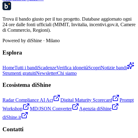
Trova il bando giusto per il tuo progetto. Database aggiornato ogni
24 ore dalle fonti ufficiali (MIMIT, Invitalia, incentivi.gov.it, Camere
di Commercio, Regioni).
Powered by
diShine
· Milano
Esplora
Home
Tutti i bandi
Scadenze
Verifica idoneità
Scopri
Notizie bandi
Strumenti gratuiti
Newsletter
Chi siamo
Ecosistema diShine
Radar Compliance AI Act
Digital Maturity Scorecard
Prompt
Workshop
MD/JSON Converter
Agenzia diShine
diShine.it
Contatti