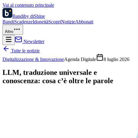
Vai al contenuto principale
Bandi
by diShine
Bandi
Scadenze
Idoneità
Scopri
Notizie
Abbonati
Altro
Newsletter
Tutte le notizie
Digitalizzazione & Innovazione
Agenda Digitale
8 luglio 2026
LLM, traduzione universale e
conoscenza: cosa c’è oltre le parole