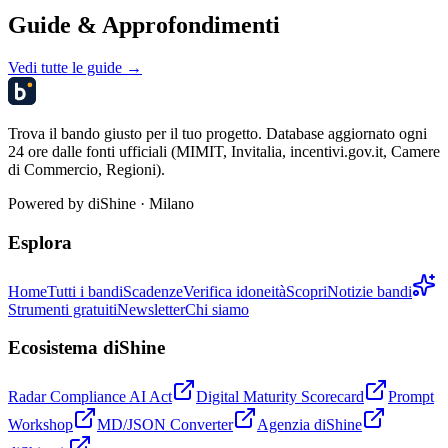
Guide & Approfondimenti
Vedi tutte le guide →
Trova il bando giusto per il tuo progetto. Database aggiornato ogni
24 ore dalle fonti ufficiali (MIMIT, Invitalia, incentivi.gov.it, Camere
di Commercio, Regioni).
Powered by
diShine
· Milano
Esplora
Home
Tutti i bandi
Scadenze
Verifica idoneità
Scopri
Notizie bandi
Strumenti gratuiti
Newsletter
Chi siamo
Ecosistema diShine
Radar Compliance AI Act
Digital Maturity Scorecard
Prompt
Workshop
MD/JSON Converter
Agenzia diShine