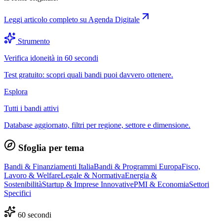
Leggi articolo completo su
Agenda Digitale
Strumento
Verifica idoneità in 60 secondi
Test gratuito: scopri quali bandi puoi davvero ottenere.
Esplora
Tutti i bandi attivi
Database aggiornato, filtri per regione, settore e dimensione.
Sfoglia per tema
Bandi & Finanziamenti Italia
Bandi & Programmi Europa
Fisco,
Lavoro & Welfare
Legale & Normativa
Energia &
Sostenibilità
Startup & Imprese Innovative
PMI & Economia
Settori
Specifici
60 secondi