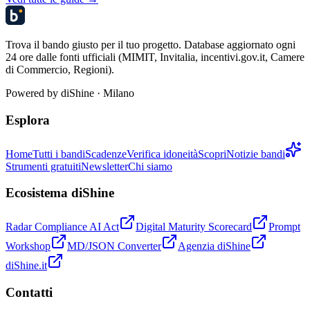
Trova il bando giusto per il tuo progetto. Database aggiornato ogni
24 ore dalle fonti ufficiali (MIMIT, Invitalia, incentivi.gov.it, Camere
di Commercio, Regioni).
Powered by
diShine
· Milano
Esplora
Home
Tutti i bandi
Scadenze
Verifica idoneità
Scopri
Notizie bandi
Strumenti gratuiti
Newsletter
Chi siamo
Ecosistema diShine
Radar Compliance AI Act
Digital Maturity Scorecard
Prompt
Workshop
MD/JSON Converter
Agenzia diShine
diShine.it
Contatti