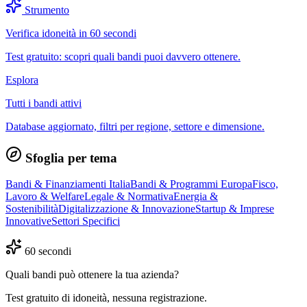
Strumento
Verifica idoneità in 60 secondi
Test gratuito: scopri quali bandi puoi davvero ottenere.
Esplora
Tutti i bandi attivi
Database aggiornato, filtri per regione, settore e dimensione.
Sfoglia per tema
Bandi & Finanziamenti Italia
Bandi & Programmi Europa
Fisco,
Lavoro & Welfare
Legale & Normativa
Energia &
Sostenibilità
Digitalizzazione & Innovazione
Startup & Imprese
Innovative
Settori Specifici
60 secondi
Quali bandi può ottenere la tua azienda?
Test gratuito di idoneità, nessuna registrazione.