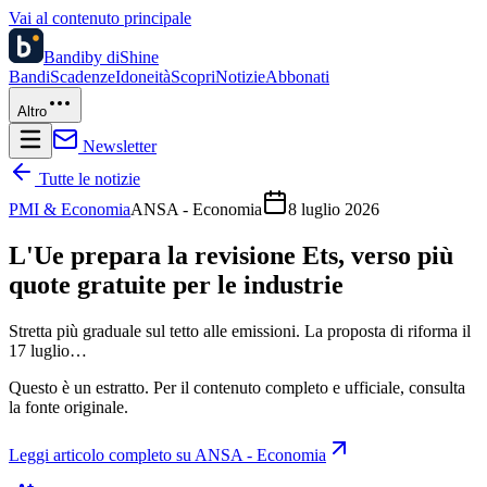
Vai al contenuto principale
Bandi
by diShine
Bandi
Scadenze
Idoneità
Scopri
Notizie
Abbonati
Altro
Newsletter
Tutte le notizie
PMI & Economia
ANSA - Economia
8 luglio 2026
L'Ue prepara la revisione Ets, verso più
quote gratuite per le industrie
Stretta più graduale sul tetto alle emissioni. La proposta di riforma il
17 luglio…
Questo è un estratto. Per il contenuto completo e ufficiale, consulta
la fonte originale.
Leggi articolo completo su
ANSA - Economia