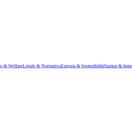
ro & Welfare
Legale & Normativa
Energia & Sostenibilità
Startup & Impr