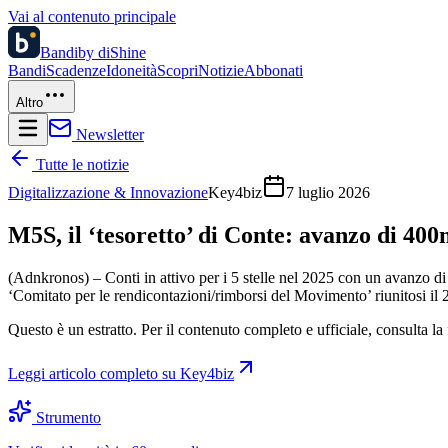
Vai al contenuto principale
Bandi
by diShine
Bandi
Scadenze
Idoneità
Scopri
Notizie
Abbonati
Altro
Newsletter
Tutte le notizie
Digitalizzazione & Innovazione
Key4biz
7 luglio 2026
M5S, il ‘tesoretto’ di Conte: avanzo di 400
(Adnkronos) – Conti in attivo per i 5 stelle nel 2025 con un avanzo di
‘Comitato per le rendicontazioni/rimborsi del Movimento’ riunitosi il
Questo è un estratto. Per il contenuto completo e ufficiale, consulta la 
Leggi articolo completo su
Key4biz
Strumento