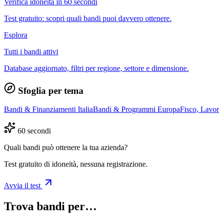
Verifica idoneità in 60 secondi
Test gratuito: scopri quali bandi puoi davvero ottenere.
Esplora
Tutti i bandi attivi
Database aggiornato, filtri per regione, settore e dimensione.
Sfoglia per tema
Bandi & Finanziamenti Italia
Bandi & Programmi Europa
Fisco, Lavo
60 secondi
Quali bandi può ottenere la tua azienda?
Test gratuito di idoneità, nessuna registrazione.
Avvia il test
Trova bandi per…