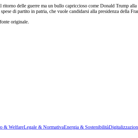
o il ritorno delle guerre ma un bullo capriccioso come Donald Trump all
 spese di partito in patria, che vuole candidarsi alla presidenza della 
fonte originale.
ro & Welfare
Legale & Normativa
Energia & Sostenibilità
Digitalizzazio