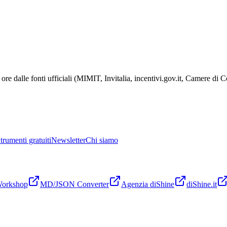
ore dalle fonti ufficiali (MIMIT, Invitalia, incentivi.gov.it, Camere di
trumenti gratuiti
Newsletter
Chi siamo
Workshop
MD/JSON Converter
Agenzia diShine
diShine.it