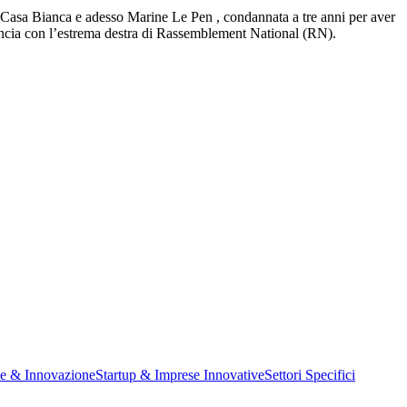
a Casa Bianca e adesso Marine Le Pen , condannata a tre anni per aver
Francia con l’estrema destra di Rassemblement National (RN).
ne & Innovazione
Startup & Imprese Innovative
Settori Specifici