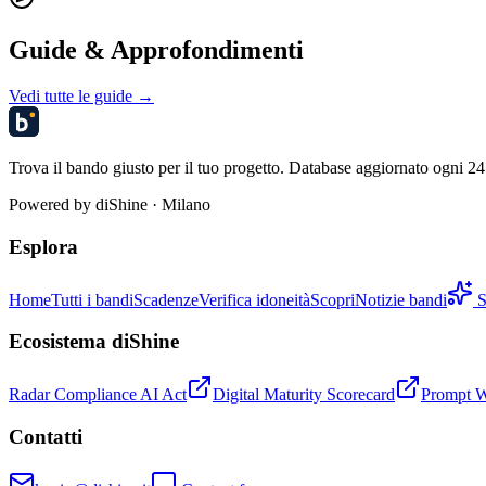
Guide & Approfondimenti
Vedi tutte le guide →
Trova il bando giusto per il tuo progetto. Database aggiornato ogni 24 
Powered by
diShine
· Milano
Esplora
Home
Tutti i bandi
Scadenze
Verifica idoneità
Scopri
Notizie bandi
S
Ecosistema diShine
Radar Compliance AI Act
Digital Maturity Scorecard
Prompt 
Contatti