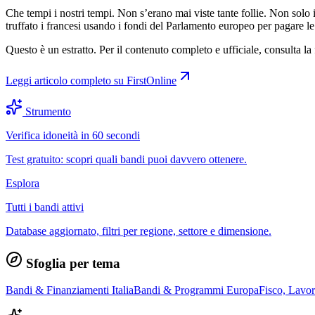
Che tempi i nostri tempi. Non s’erano mai viste tante follie. Non sol
truffato i francesi usando i fondi del Parlamento europeo per pagare le
Questo è un estratto. Per il contenuto completo e ufficiale, consulta la 
Leggi articolo completo su
FirstOnline
Strumento
Verifica idoneità in 60 secondi
Test gratuito: scopri quali bandi puoi davvero ottenere.
Esplora
Tutti i bandi attivi
Database aggiornato, filtri per regione, settore e dimensione.
Sfoglia per tema
Bandi & Finanziamenti Italia
Bandi & Programmi Europa
Fisco, Lavo