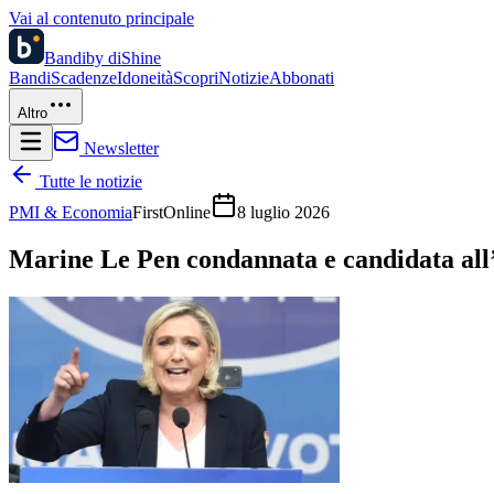
Vai al contenuto principale
Bandi
by diShine
Bandi
Scadenze
Idoneità
Scopri
Notizie
Abbonati
Altro
Newsletter
Tutte le notizie
PMI & Economia
FirstOnline
8 luglio 2026
Marine Le Pen condannata e candidata all’E