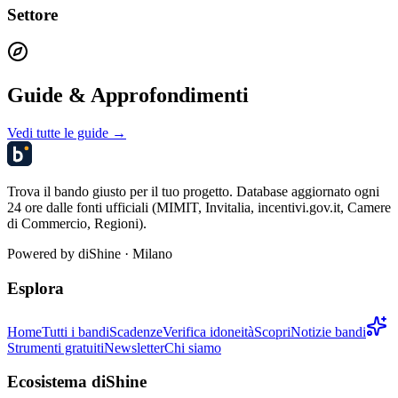
Settore
Guide & Approfondimenti
Vedi tutte le guide →
Trova il bando giusto per il tuo progetto. Database aggiornato ogni
24 ore dalle fonti ufficiali (MIMIT, Invitalia, incentivi.gov.it, Camere
di Commercio, Regioni).
Powered by
diShine
· Milano
Esplora
Home
Tutti i bandi
Scadenze
Verifica idoneità
Scopri
Notizie bandi
Strumenti gratuiti
Newsletter
Chi siamo
Ecosistema diShine