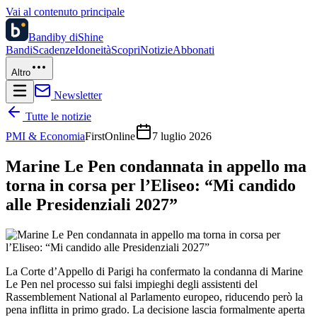
Vai al contenuto principale
Bandi
by diShine
Bandi
Scadenze
Idoneità
Scopri
Notizie
Abbonati
Altro
Newsletter
Tutte le notizie
PMI & Economia
FirstOnline
7 luglio 2026
Marine Le Pen condannata in appello ma
torna in corsa per l’Eliseo: “Mi candido
alle Presidenziali 2027”
La Corte d’Appello di Parigi ha confermato la condanna di Marine
Le Pen nel processo sui falsi impieghi degli assistenti del
Rassemblement National al Parlamento europeo, riducendo però la
pena inflitta in primo grado. La decisione lascia formalmente aperta