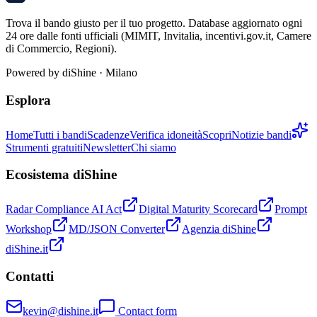
Trova il bando giusto per il tuo progetto. Database aggiornato ogni
24 ore dalle fonti ufficiali (MIMIT, Invitalia, incentivi.gov.it, Camere
di Commercio, Regioni).
Powered by
diShine
· Milano
Esplora
Home
Tutti i bandi
Scadenze
Verifica idoneità
Scopri
Notizie bandi
Strumenti gratuiti
Newsletter
Chi siamo
Ecosistema diShine
Radar Compliance AI Act
Digital Maturity Scorecard
Prompt
Workshop
MD/JSON Converter
Agenzia diShine
diShine.it
Contatti
kevin@dishine.it
Contact form