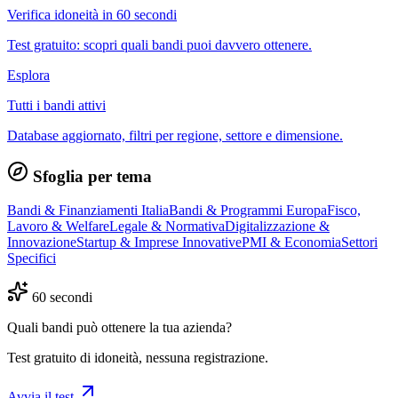
Verifica idoneità in 60 secondi
Test gratuito: scopri quali bandi puoi davvero ottenere.
Esplora
Tutti i bandi attivi
Database aggiornato, filtri per regione, settore e dimensione.
Sfoglia per tema
Bandi & Finanziamenti Italia
Bandi & Programmi Europa
Fisco,
Lavoro & Welfare
Legale & Normativa
Digitalizzazione &
Innovazione
Startup & Imprese Innovative
PMI & Economia
Settori
Specifici
60 secondi
Quali bandi può ottenere la tua azienda?
Test gratuito di idoneità, nessuna registrazione.
Avvia il test