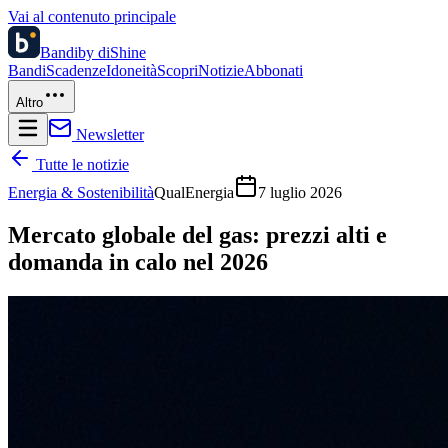
Vai al contenuto principale
Bandi
by diShine
Bandi
Scadenze
Idoneità
Scopri
Notizie
Abbonati
Altro
Newsletter
Tutte le notizie
Energia & Sostenibilità
QualEnergia
7 luglio 2026
Mercato globale del gas: prezzi alti e
domanda in calo nel 2026