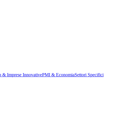
p & Imprese Innovative
PMI & Economia
Settori Specifici