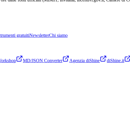
trumenti gratuiti
Newsletter
Chi siamo
Workshop
MD/JSON Converter
Agenzia diShine
diShine.it