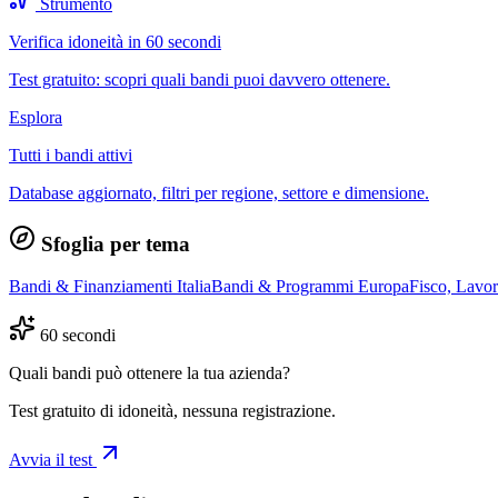
Strumento
Verifica idoneità in 60 secondi
Test gratuito: scopri quali bandi puoi davvero ottenere.
Esplora
Tutti i bandi attivi
Database aggiornato, filtri per regione, settore e dimensione.
Sfoglia per tema
Bandi & Finanziamenti Italia
Bandi & Programmi Europa
Fisco, Lavo
60 secondi
Quali bandi può ottenere la tua azienda?
Test gratuito di idoneità, nessuna registrazione.
Avvia il test