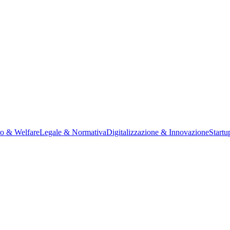
ro & Welfare
Legale & Normativa
Digitalizzazione & Innovazione
Startu