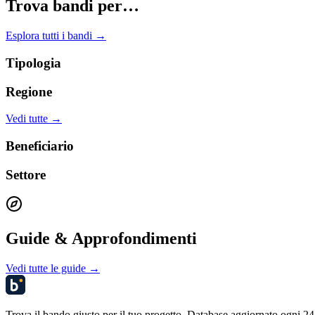
Trova bandi per…
Esplora tutti i bandi →
Tipologia
Regione
Vedi tutte →
Beneficiario
Settore
Guide & Approfondimenti
Vedi tutte le guide →
Trova il bando giusto per il tuo progetto. Database aggiornato ogni 24 