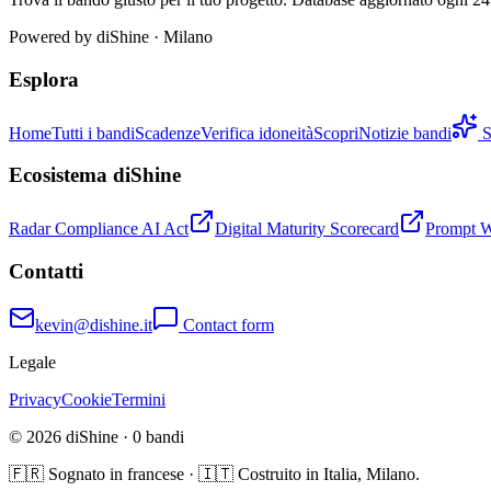
Powered by
diShine
· Milano
Esplora
Home
Tutti i bandi
Scadenze
Verifica idoneità
Scopri
Notizie bandi
S
Ecosistema diShine
Radar Compliance AI Act
Digital Maturity Scorecard
Prompt 
Contatti
kevin@dishine.it
Contact form
Legale
Privacy
Cookie
Termini
© 2026 diShine ·
0
bandi
🇫🇷 Sognato in francese · 🇮🇹 Costruito in Italia, Milano.