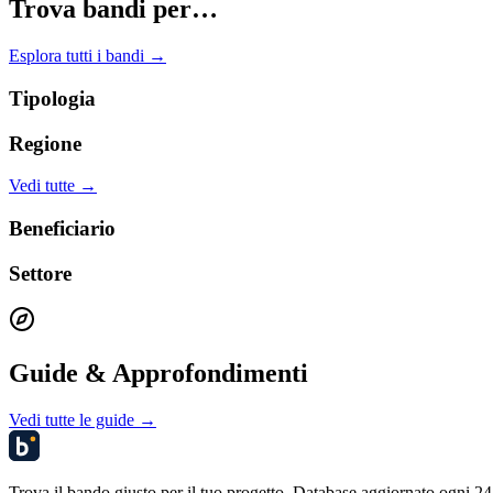
Trova bandi per…
Esplora tutti i bandi →
Tipologia
Regione
Vedi tutte →
Beneficiario
Settore
Guide & Approfondimenti
Vedi tutte le guide →
Trova il bando giusto per il tuo progetto. Database aggiornato ogni 24 