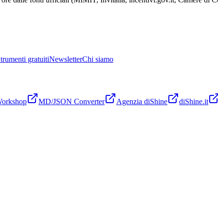
trumenti gratuiti
Newsletter
Chi siamo
Workshop
MD/JSON Converter
Agenzia diShine
diShine.it