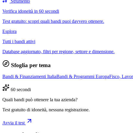
Strumento
Verifica idoneità in 60 secondi
Test gratuito: scopri quali bandi puoi davvero ottenere.
Esplora
Tutti i bandi attivi
Database aggiornato, filtri per regione, settore e dimensione.
Sfoglia per tema
Bandi & Finanziamenti Italia
Bandi & Programmi Europa
Fisco, Lavo
60 secondi
Quali bandi può ottenere la tua azienda?
Test gratuito di idoneità, nessuna registrazione.
Avvia il test