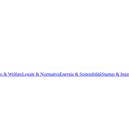
ro & Welfare
Legale & Normativa
Energia & Sostenibilità
Startup & Impr