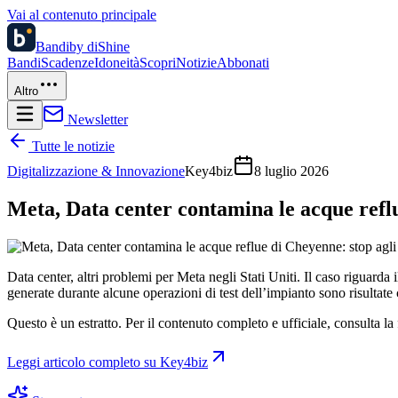
Vai al contenuto principale
Bandi
by diShine
Bandi
Scadenze
Idoneità
Scopri
Notizie
Abbonati
Altro
Newsletter
Tutte le notizie
Digitalizzazione & Innovazione
Key4biz
8 luglio 2026
Meta, Data center contamina le acque reflue
Data center, altri problemi per Meta negli Stati Uniti. Il caso riguard
generate durante alcune operazioni di test dell’impianto sono risultate 
Questo è un estratto. Per il contenuto completo e ufficiale, consulta la 
Leggi articolo completo su
Key4biz