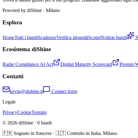
Powered by
diShine
· Milano
Esplora
Home
Tutti i bandi
Scadenze
Verifica idoneità
Scopri
Notizie bandi
S
Ecosistema diShine
Radar Compliance AI Act
Digital Maturity Scorecard
Prompt 
Contatti
kevin@dishine.it
Contact form
Legale
Privacy
Cookie
Termini
© 2026 diShine ·
0
bandi
🇫🇷 Sognato in francese · 🇮🇹 Costruito in Italia, Milano.