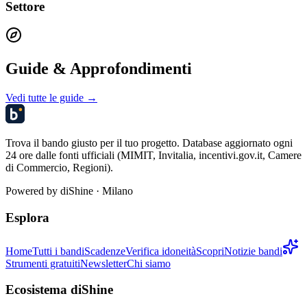
Settore
Guide & Approfondimenti
Vedi tutte le guide →
Trova il bando giusto per il tuo progetto. Database aggiornato ogni
24 ore dalle fonti ufficiali (MIMIT, Invitalia, incentivi.gov.it, Camere
di Commercio, Regioni).
Powered by
diShine
· Milano
Esplora
Home
Tutti i bandi
Scadenze
Verifica idoneità
Scopri
Notizie bandi
Strumenti gratuiti
Newsletter
Chi siamo
Ecosistema diShine