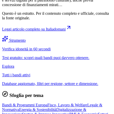
e servizi digitali per il patrimonio culturale), anche previa
concessione di finanziamenti mirati…
Questo è un estratto. Per il contenuto completo e ufficiale, consulta
la fonte originale.
Leggi articolo completo su
Italiadomani
Strumento
Verifica idoneità in 60 secondi
Test gratuito: scopri quali bandi puoi davvero ottenere.
Esplora
Tutti i bandi attivi
Database aggiornato, filtri per regione, settore e dimensione.
Sfoglia per tema
Bandi & Programmi Europa
Fisco, Lavoro & Welfare
Legale &
Normativa
Energia & Sostenibilità
Digitalizzazione &