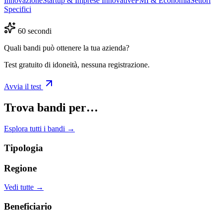
Innovazione
Startup & Imprese Innovative
PMI & Economia
Settori
Specifici
60 secondi
Quali bandi può ottenere la tua azienda?
Test gratuito di idoneità, nessuna registrazione.
Avvia il test
Trova bandi per…
Esplora tutti i bandi →
Tipologia
Regione
Vedi tutte →
Beneficiario