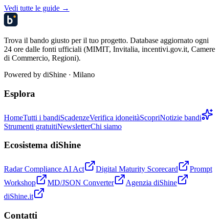
Vedi tutte le guide →
Trova il bando giusto per il tuo progetto. Database aggiornato ogni
24 ore dalle fonti ufficiali (MIMIT, Invitalia, incentivi.gov.it, Camere
di Commercio, Regioni).
Powered by
diShine
· Milano
Esplora
Home
Tutti i bandi
Scadenze
Verifica idoneità
Scopri
Notizie bandi
Strumenti gratuiti
Newsletter
Chi siamo
Ecosistema diShine
Radar Compliance AI Act
Digital Maturity Scorecard
Prompt
Workshop
MD/JSON Converter
Agenzia diShine
diShine.it
Contatti