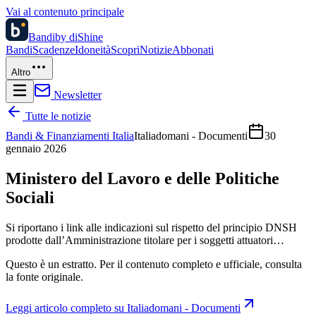
Vai al contenuto principale
Bandi
by diShine
Bandi
Scadenze
Idoneità
Scopri
Notizie
Abbonati
Altro
Newsletter
Tutte le notizie
Bandi & Finanziamenti Italia
Italiadomani - Documenti
30
gennaio 2026
Ministero del Lavoro e delle Politiche
Sociali
Si riportano i link alle indicazioni sul rispetto del principio DNSH
prodotte dall’Amministrazione titolare per i soggetti attuatori…
Questo è un estratto. Per il contenuto completo e ufficiale, consulta
la fonte originale.
Leggi articolo completo su
Italiadomani - Documenti