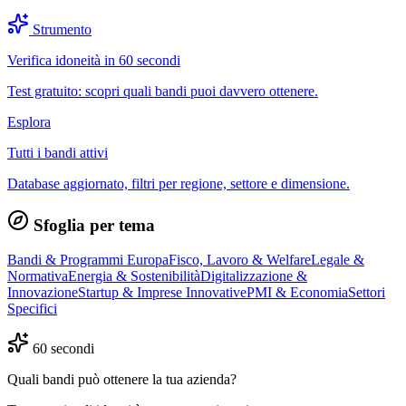
Strumento
Verifica idoneità in 60 secondi
Test gratuito: scopri quali bandi puoi davvero ottenere.
Esplora
Tutti i bandi attivi
Database aggiornato, filtri per regione, settore e dimensione.
Sfoglia per tema
Bandi & Programmi Europa
Fisco, Lavoro & Welfare
Legale &
Normativa
Energia & Sostenibilità
Digitalizzazione &
Innovazione
Startup & Imprese Innovative
PMI & Economia
Settori
Specifici
60 secondi
Quali bandi può ottenere la tua azienda?