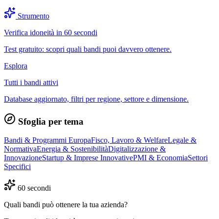
Strumento
Verifica idoneità in 60 secondi
Test gratuito: scopri quali bandi puoi davvero ottenere.
Esplora
Tutti i bandi attivi
Database aggiornato, filtri per regione, settore e dimensione.
Sfoglia per tema
Bandi & Programmi Europa
Fisco, Lavoro & Welfare
Legale &
Normativa
Energia & Sostenibilità
Digitalizzazione &
Innovazione
Startup & Imprese Innovative
PMI & Economia
Settori
Specifici
60 secondi
Quali bandi può ottenere la tua azienda?