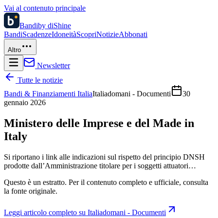
Vai al contenuto principale
Bandi
by diShine
Bandi
Scadenze
Idoneità
Scopri
Notizie
Abbonati
Altro
Newsletter
Tutte le notizie
Bandi & Finanziamenti Italia
Italiadomani - Documenti
30
gennaio 2026
Ministero delle Imprese e del Made in
Italy
Si riportano i link alle indicazioni sul rispetto del principio DNSH
prodotte dall’Amministrazione titolare per i soggetti attuatori…
Questo è un estratto. Per il contenuto completo e ufficiale, consulta
la fonte originale.
Leggi articolo completo su
Italiadomani - Documenti