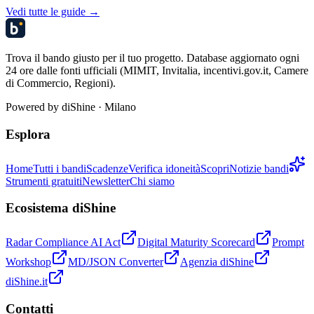
Vedi tutte le guide →
Trova il bando giusto per il tuo progetto. Database aggiornato ogni
24 ore dalle fonti ufficiali (MIMIT, Invitalia, incentivi.gov.it, Camere
di Commercio, Regioni).
Powered by
diShine
· Milano
Esplora
Home
Tutti i bandi
Scadenze
Verifica idoneità
Scopri
Notizie bandi
Strumenti gratuiti
Newsletter
Chi siamo
Ecosistema diShine
Radar Compliance AI Act
Digital Maturity Scorecard
Prompt
Workshop
MD/JSON Converter
Agenzia diShine
diShine.it
Contatti