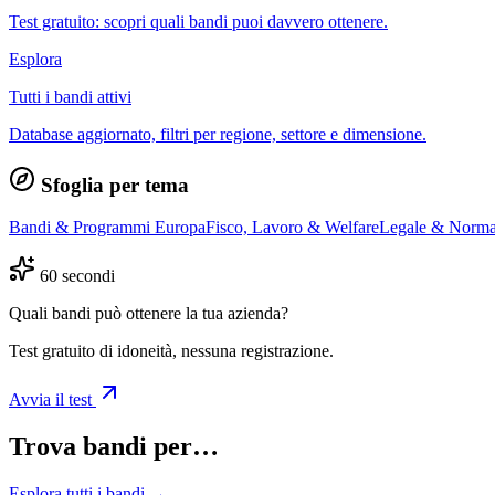
Test gratuito: scopri quali bandi puoi davvero ottenere.
Esplora
Tutti i bandi attivi
Database aggiornato, filtri per regione, settore e dimensione.
Sfoglia per tema
Bandi & Programmi Europa
Fisco, Lavoro & Welfare
Legale & Norma
60 secondi
Quali bandi può ottenere la tua azienda?
Test gratuito di idoneità, nessuna registrazione.
Avvia il test
Trova bandi per…
Esplora tutti i bandi →