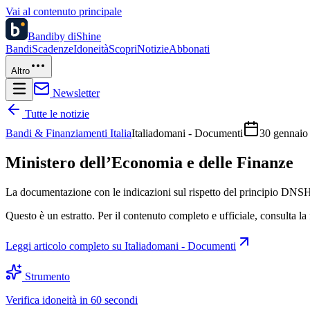
Vai al contenuto principale
Bandi
by diShine
Bandi
Scadenze
Idoneità
Scopri
Notizie
Abbonati
Altro
Newsletter
Tutte le notizie
Bandi & Finanziamenti Italia
Italiadomani - Documenti
30 gennaio
Ministero dell’Economia e delle Finanze
La documentazione con le indicazioni sul rispetto del principio DNSH 
Questo è un estratto. Per il contenuto completo e ufficiale, consulta la 
Leggi articolo completo su
Italiadomani - Documenti
Strumento
Verifica idoneità in 60 secondi