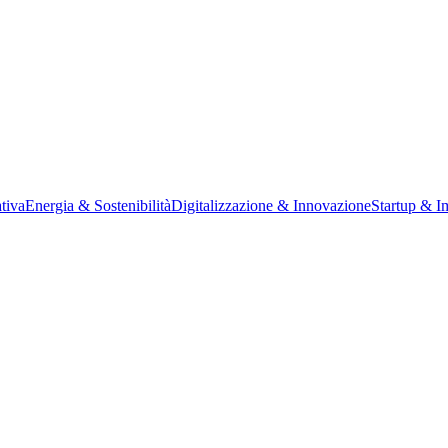
tiva
Energia & Sostenibilità
Digitalizzazione & Innovazione
Startup & I