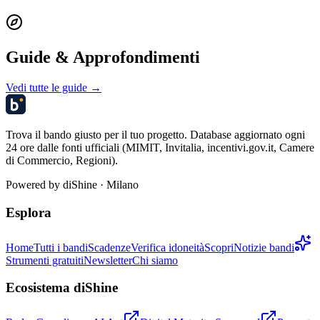
Guide & Approfondimenti
Vedi tutte le guide →
Trova il bando giusto per il tuo progetto. Database aggiornato ogni
24 ore dalle fonti ufficiali (MIMIT, Invitalia, incentivi.gov.it, Camere
di Commercio, Regioni).
Powered by
diShine
· Milano
Esplora
Home
Tutti i bandi
Scadenze
Verifica idoneità
Scopri
Notizie bandi
Strumenti gratuiti
Newsletter
Chi siamo
Ecosistema diShine