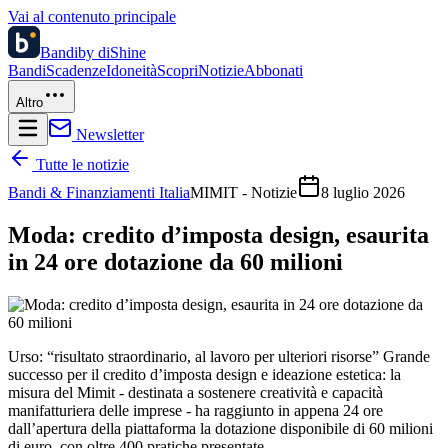
Vai al contenuto principale
Bandi
by diShine
Bandi
Scadenze
Idoneità
Scopri
Notizie
Abbonati
Altro
Newsletter
Tutte le notizie
Bandi & Finanziamenti Italia
MIMIT - Notizie
8 luglio 2026
Moda: credito d’imposta design, esaurita
in 24 ore dotazione da 60 milioni
Urso: “risultato straordinario, al lavoro per ulteriori risorse” Grande
successo per il credito d’imposta design e ideazione estetica: la
misura del Mimit - destinata a sostenere creatività e capacità
manifatturiera delle imprese - ha raggiunto in appena 24 ore
dall’apertura della piattaforma la dotazione disponibile di 60 milioni
di euro, con oltre 400 pratiche presentate.