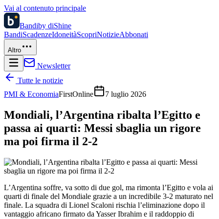
Vai al contenuto principale
Bandi
by diShine
Bandi
Scadenze
Idoneità
Scopri
Notizie
Abbonati
Altro
Newsletter
Tutte le notizie
PMI & Economia
FirstOnline
7 luglio 2026
Mondiali, l’Argentina ribalta l’Egitto e
passa ai quarti: Messi sbaglia un rigore
ma poi firma il 2-2
L’Argentina soffre, va sotto di due gol, ma rimonta l’Egitto e vola ai
quarti di finale del Mondiale grazie a un incredibile 3-2 maturato nel
finale. La squadra di Lionel Scaloni rischia l’eliminazione dopo il
vantaggio africano firmato da Yasser Ibrahim e il raddoppio di