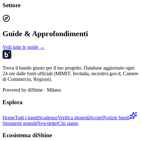
Settore
Guide & Approfondimenti
Vedi tutte le guide →
Trova il bando giusto per il tuo progetto. Database aggiornato ogni
24 ore dalle fonti ufficiali (MIMIT, Invitalia, incentivi.gov.it, Camere
di Commercio, Regioni).
Powered by
diShine
· Milano
Esplora
Home
Tutti i bandi
Scadenze
Verifica idoneità
Scopri
Notizie bandi
Strumenti gratuiti
Newsletter
Chi siamo
Ecosistema diShine