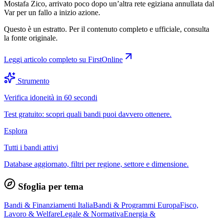
Mostafa Zico, arrivato poco dopo un’altra rete egiziana annullata dal
Var per un fallo a inizio azione.
Questo è un estratto. Per il contenuto completo e ufficiale, consulta
la fonte originale.
Leggi articolo completo su
FirstOnline
Strumento
Verifica idoneità in 60 secondi
Test gratuito: scopri quali bandi puoi davvero ottenere.
Esplora
Tutti i bandi attivi
Database aggiornato, filtri per regione, settore e dimensione.
Sfoglia per tema
Bandi & Finanziamenti Italia
Bandi & Programmi Europa
Fisco,
Lavoro & Welfare
Legale & Normativa
Energia &