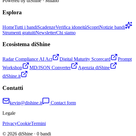
Powered by
diShine
· Milano
Esplora
Home
Tutti i bandi
Scadenze
Verifica idoneità
Scopri
Notizie bandi
Strumenti gratuiti
Newsletter
Chi siamo
Ecosistema diShine
Radar Compliance AI Act
Digital Maturity Scorecard
Prompt
Workshop
MD/JSON Converter
Agenzia diShine
diShine.it
Contatti
kevin@dishine.it
Contact form
Legale
Privacy
Cookie
Termini
© 2026 diShine ·
0
bandi