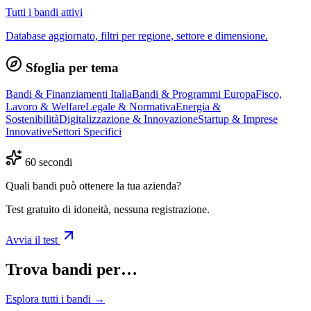
Tutti i bandi attivi
Database aggiornato, filtri per regione, settore e dimensione.
Sfoglia per tema
Bandi & Finanziamenti Italia
Bandi & Programmi Europa
Fisco,
Lavoro & Welfare
Legale & Normativa
Energia &
Sostenibilità
Digitalizzazione & Innovazione
Startup & Imprese
Innovative
Settori Specifici
60 secondi
Quali bandi può ottenere la tua azienda?
Test gratuito di idoneità, nessuna registrazione.
Avvia il test
Trova bandi per…
Esplora tutti i bandi →