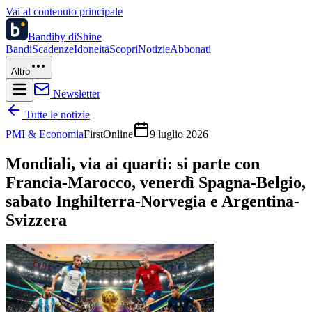
Vai al contenuto principale
Bandi
by diShine
Bandi
Scadenze
Idoneità
Scopri
Notizie
Abbonati
Altro
Newsletter
Tutte le notizie
PMI & Economia
FirstOnline
9 luglio 2026
Mondiali, via ai quarti: si parte con
Francia-Marocco, venerdì Spagna-Belgio,
sabato Inghilterra-Norvegia e Argentina-
Svizzera