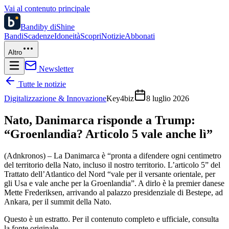
Vai al contenuto principale
Bandi
by diShine
Bandi
Scadenze
Idoneità
Scopri
Notizie
Abbonati
Altro
Newsletter
Tutte le notizie
Digitalizzazione & Innovazione
Key4biz
8 luglio 2026
Nato, Danimarca risponde a Trump:
“Groenlandia? Articolo 5 vale anche lì”
(Adnkronos) – La Danimarca è “pronta a difendere ogni centimetro
del territorio della Nato, incluso il nostro territorio. L’articolo 5” del
Trattato dell’Atlantico del Nord “vale per il versante orientale, per
gli Usa e vale anche per la Groenlandia”. A dirlo è la premier danese
Mette Frederiksen, arrivando al palazzo presidenziale di Bestepe, ad
Ankara, per il summit della Nato.
Questo è un estratto. Per il contenuto completo e ufficiale, consulta
la fonte originale.