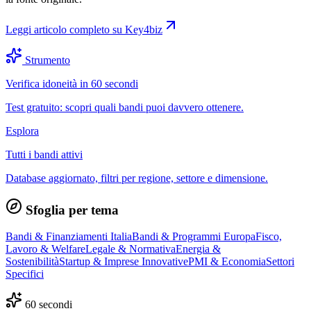
Leggi articolo completo su
Key4biz
Strumento
Verifica idoneità in 60 secondi
Test gratuito: scopri quali bandi puoi davvero ottenere.
Esplora
Tutti i bandi attivi
Database aggiornato, filtri per regione, settore e dimensione.
Sfoglia per tema
Bandi & Finanziamenti Italia
Bandi & Programmi Europa
Fisco,
Lavoro & Welfare
Legale & Normativa
Energia &
Sostenibilità
Startup & Imprese Innovative
PMI & Economia
Settori
Specifici
60 secondi