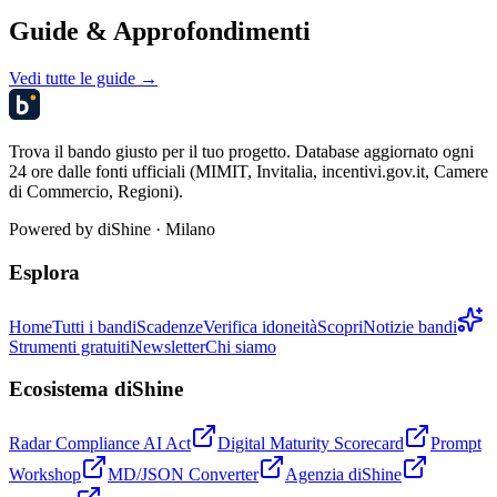
Guide & Approfondimenti
Vedi tutte le guide →
Trova il bando giusto per il tuo progetto. Database aggiornato ogni
24 ore dalle fonti ufficiali (MIMIT, Invitalia, incentivi.gov.it, Camere
di Commercio, Regioni).
Powered by
diShine
· Milano
Esplora
Home
Tutti i bandi
Scadenze
Verifica idoneità
Scopri
Notizie bandi
Strumenti gratuiti
Newsletter
Chi siamo
Ecosistema diShine
Radar Compliance AI Act
Digital Maturity Scorecard
Prompt
Workshop
MD/JSON Converter
Agenzia diShine