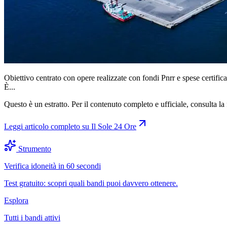
Obiettivo centrato con opere realizzate con fondi Pnrr e spese certifica
È...
Questo è un estratto. Per il contenuto completo e ufficiale, consulta la 
Leggi articolo completo su
Il Sole 24 Ore
Strumento
Verifica idoneità in 60 secondi
Test gratuito: scopri quali bandi puoi davvero ottenere.
Esplora
Tutti i bandi attivi