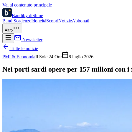
Vai al contenuto principale
Bandi
by diShine
Bandi
Scadenze
Idoneità
Scopri
Notizie
Abbonati
Altro
Newsletter
Tutte le notizie
PMI & Economia
Il Sole 24 Ore
8 luglio 2026
Nei porti sardi opere per 157 milioni con i