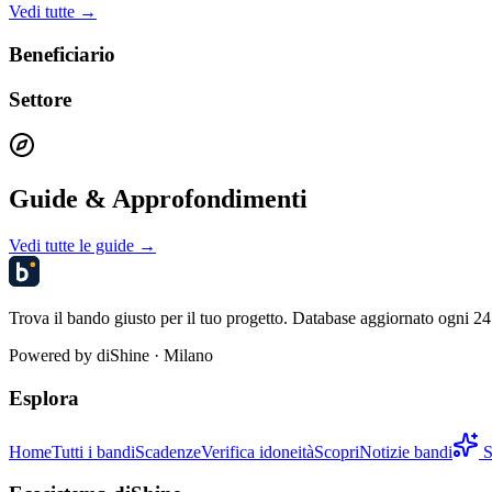
Vedi tutte →
Beneficiario
Settore
Guide & Approfondimenti
Vedi tutte le guide →
Trova il bando giusto per il tuo progetto. Database aggiornato ogni 24 
Powered by
diShine
· Milano
Esplora
Home
Tutti i bandi
Scadenze
Verifica idoneità
Scopri
Notizie bandi
S