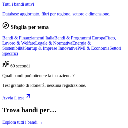
Tutti i bandi attivi
Database aggiornato, filtri per regione, settore e dimensione.
Sfoglia per tema
Bandi & Finanziamenti Italia
Bandi & Programmi Europa
Fisco,
Lavoro & Welfare
Legale & Normativa
Energia &
Sostenibilità
Startup & Imprese Innovative
PMI & Economia
Settori
Specifici
60 secondi
Quali bandi può ottenere la tua azienda?
Test gratuito di idoneità, nessuna registrazione.
Avvia il test
Trova bandi per…
Esplora tutti i bandi →