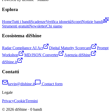
Esplora
Home
Tutti i bandi
Scadenze
Verifica idoneità
Scopri
Notizie bandi
Strumenti gratuiti
Newsletter
Chi siamo
Ecosistema diShine
Radar Compliance AI Act
Digital Maturity Scorecard
Prompt
Workshop
MD/JSON Converter
Agenzia diShine
diShine.it
Contatti
kevin@dishine.it
Contact form
Legale
Privacy
Cookie
Termini
© 2026 diShine ·
0
bandi