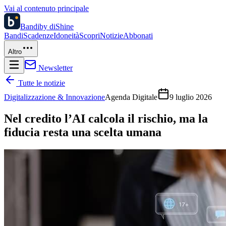
Vai al contenuto principale
Bandi
by diShine
Bandi
Scadenze
Idoneità
Scopri
Notizie
Abbonati
Altro
Newsletter
Tutte le notizie
Digitalizzazione & Innovazione
Agenda Digitale
9 luglio 2026
Nel credito l’AI calcola il rischio, ma la
fiducia resta una scelta umana