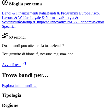
Sfoglia per tema
Bandi & Finanziamenti Italia
Bandi & Programmi Europa
Fisco,
Lavoro & Welfare
Legale & Normativa
Energia &
Sostenibilità
Startup & Imprese Innovative
PMI & Economia
Settori
Specifici
60 secondi
Quali bandi può ottenere la tua azienda?
Test gratuito di idoneità, nessuna registrazione.
Avvia il test
Trova bandi per…
Esplora tutti i bandi →
Tipologia
Regione