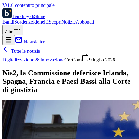
Vai al contenuto principale
Bandi
by diShine
Bandi
Scadenze
Idoneità
Scopri
Notizie
Abbonati
Altro
Newsletter
Tutte le notizie
Digitalizzazione & Innovazione
CorCom
9 luglio 2026
Nis2, la Commissione deferisce Irlanda,
Spagna, Francia e Paesi Bassi alla Corte
di giustizia