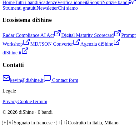
Home
Tutti i bandi
Scadenze
Verifica idoneità
Scopri
Notizie bandi
Strumenti gratuiti
Newsletter
Chi siamo
Ecosistema diShine
Radar Compliance AI Act
Digital Maturity Scorecard
Prompt
Workshop
MD/JSON Converter
Agenzia diShine
diShine.it
Contatti
kevin@dishine.it
Contact form
Legale
Privacy
Cookie
Termini
© 2026 diShine ·
0
bandi
🇫🇷 Sognato in francese · 🇮🇹 Costruito in Italia, Milano.