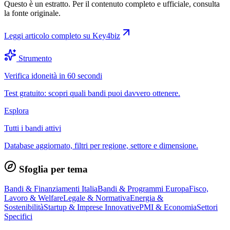
Questo è un estratto. Per il contenuto completo e ufficiale, consulta
la fonte originale.
Leggi articolo completo su
Key4biz
Strumento
Verifica idoneità in 60 secondi
Test gratuito: scopri quali bandi puoi davvero ottenere.
Esplora
Tutti i bandi attivi
Database aggiornato, filtri per regione, settore e dimensione.
Sfoglia per tema
Bandi & Finanziamenti Italia
Bandi & Programmi Europa
Fisco,
Lavoro & Welfare
Legale & Normativa
Energia &
Sostenibilità
Startup & Imprese Innovative
PMI & Economia
Settori
Specifici