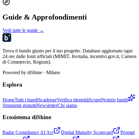
Guide & Approfondimenti
Vedi tutte le guide →
Trova il bando giusto per il tuo progetto. Database aggiornato ogni
24 ore dalle fonti ufficiali (MIMIT, Invitalia, incentivi.gov.it, Camere
di Commercio, Regioni).
Powered by
diShine
· Milano
Esplora
Home
Tutti i bandi
Scadenze
Verifica idoneità
Scopri
Notizie bandi
Strumenti gratuiti
Newsletter
Chi siamo
Ecosistema diShine
Radar Compliance AI Act
Digital Maturity Scorecard
Prompt