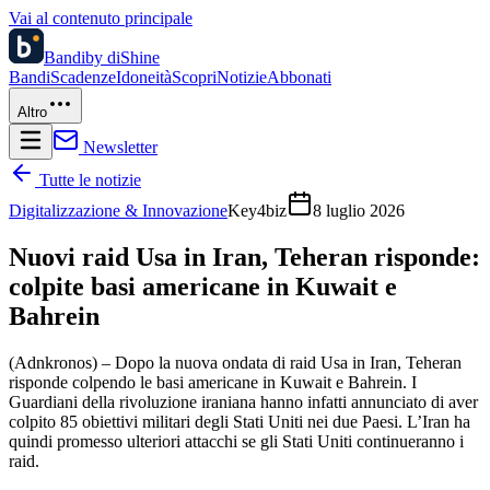
Vai al contenuto principale
Bandi
by diShine
Bandi
Scadenze
Idoneità
Scopri
Notizie
Abbonati
Altro
Newsletter
Tutte le notizie
Digitalizzazione & Innovazione
Key4biz
8 luglio 2026
Nuovi raid Usa in Iran, Teheran risponde:
colpite basi americane in Kuwait e
Bahrein
(Adnkronos) – Dopo la nuova ondata di raid Usa in Iran, Teheran
risponde colpendo le basi americane in Kuwait e Bahrein. I
Guardiani della rivoluzione iraniana hanno infatti annunciato di aver
colpito 85 obiettivi militari degli Stati Uniti nei due Paesi. L’Iran ha
quindi promesso ulteriori attacchi se gli Stati Uniti continueranno i
raid.