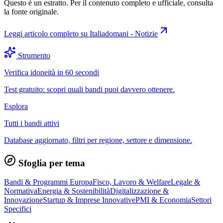
Questo è un estratto. Per il contenuto completo e ufficiale, consulta
la fonte originale.
Leggi articolo completo su
Italiadomani - Notizie
Strumento
Verifica idoneità in 60 secondi
Test gratuito: scopri quali bandi puoi davvero ottenere.
Esplora
Tutti i bandi attivi
Database aggiornato, filtri per regione, settore e dimensione.
Sfoglia per tema
Bandi & Programmi Europa
Fisco, Lavoro & Welfare
Legale &
Normativa
Energia & Sostenibilità
Digitalizzazione &
Innovazione
Startup & Imprese Innovative
PMI & Economia
Settori
Specifici