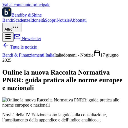
Vai al contenuto principale
Bandi
by diShine
Bandi
Scadenze
Idoneità
Scopri
Notizie
Abbonati
Altro
Newsletter
Tutte le notizie
Bandi & Finanziamenti Italia
Italiadomani - Notizie
17 giugno
2025
Online la nuova Raccolta Normativa
PNRR: guida pratica alle norme europee
e nazionali
Novità della IV Edizione sono la guida alla consultazione,
l’ampliamento della appendice e dell’indice analitico…