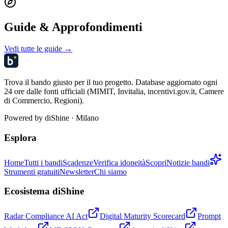
Guide & Approfondimenti
Vedi tutte le guide →
Trova il bando giusto per il tuo progetto. Database aggiornato ogni
24 ore dalle fonti ufficiali (MIMIT, Invitalia, incentivi.gov.it, Camere
di Commercio, Regioni).
Powered by
diShine
· Milano
Esplora
Home
Tutti i bandi
Scadenze
Verifica idoneità
Scopri
Notizie bandi
Strumenti gratuiti
Newsletter
Chi siamo
Ecosistema diShine
Radar Compliance AI Act
Digital Maturity Scorecard
Prompt