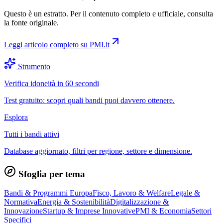
Questo è un estratto. Per il contenuto completo e ufficiale, consulta
la fonte originale.
Leggi articolo completo su
PMI.it
Strumento
Verifica idoneità in 60 secondi
Test gratuito: scopri quali bandi puoi davvero ottenere.
Esplora
Tutti i bandi attivi
Database aggiornato, filtri per regione, settore e dimensione.
Sfoglia per tema
Bandi & Programmi Europa
Fisco, Lavoro & Welfare
Legale &
Normativa
Energia & Sostenibilità
Digitalizzazione &
Innovazione
Startup & Imprese Innovative
PMI & Economia
Settori
Specifici