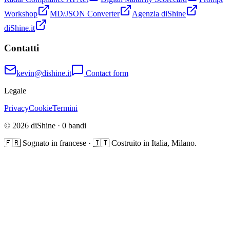
Workshop
MD/JSON Converter
Agenzia diShine
diShine.it
Contatti
kevin@dishine.it
Contact form
Legale
Privacy
Cookie
Termini
© 2026 diShine ·
0
bandi
🇫🇷 Sognato in francese · 🇮🇹 Costruito in Italia, Milano.