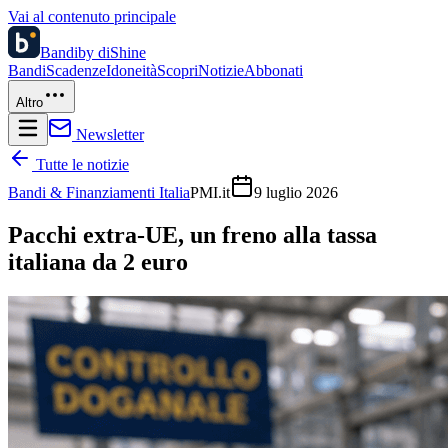
Vai al contenuto principale
Bandi
by diShine
Bandi
Scadenze
Idoneità
Scopri
Notizie
Abbonati
Altro
Newsletter
Tutte le notizie
Bandi & Finanziamenti Italia
PMI.it
9 luglio 2026
Pacchi extra-UE, un freno alla tassa
italiana da 2 euro