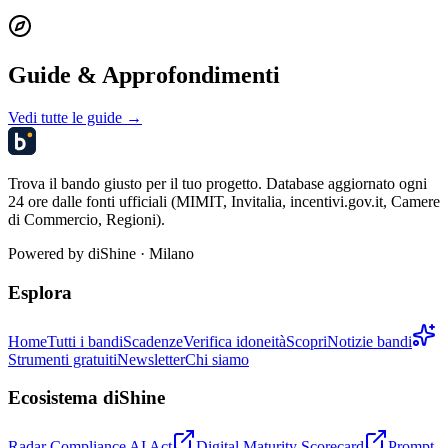
Guide & Approfondimenti
Vedi tutte le guide →
Trova il bando giusto per il tuo progetto. Database aggiornato ogni
24 ore dalle fonti ufficiali (MIMIT, Invitalia, incentivi.gov.it, Camere
di Commercio, Regioni).
Powered by
diShine
· Milano
Esplora
Home
Tutti i bandi
Scadenze
Verifica idoneità
Scopri
Notizie bandi
Strumenti gratuiti
Newsletter
Chi siamo
Ecosistema diShine
Radar Compliance AI Act
Digital Maturity Scorecard
Prompt