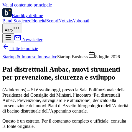
Vai al contenuto principale
Bandi
by diShine
Bandi
Scadenze
Idoneità
Scopri
Notizie
Abbonati
Altro
Newsletter
Tutte le notizie
Startup & Imprese Innovative
Startup Business
8 luglio 2026
Pai distrettuali Aubac, nuovi strumenti
per prevenzione, sicurezza e sviluppo
(Adnkronos) – Si è svolto oggi, presso la Sala Polifunzionale della
Presidenza del Consiglio dei Ministri, l’incontro ‘Pai distrettuali
Aubac. Prevenzione, salvaguardie e attuazione’, dedicato alla
presentazione dei nuovi Piani di Assetto Idrogeologico dell’Autorità
di bacino distrettuale dell’Appennino centrale.
Questo è un estratto. Per il contenuto completo e ufficiale, consulta
la fonte originale.