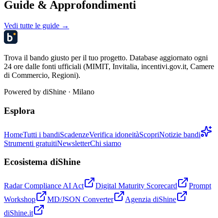
Guide & Approfondimenti
Vedi tutte le guide →
Trova il bando giusto per il tuo progetto. Database aggiornato ogni
24 ore dalle fonti ufficiali (MIMIT, Invitalia, incentivi.gov.it, Camere
di Commercio, Regioni).
Powered by
diShine
· Milano
Esplora
Home
Tutti i bandi
Scadenze
Verifica idoneità
Scopri
Notizie bandi
Strumenti gratuiti
Newsletter
Chi siamo
Ecosistema diShine
Radar Compliance AI Act
Digital Maturity Scorecard
Prompt
Workshop
MD/JSON Converter
Agenzia diShine
diShine.it