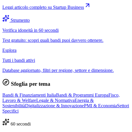
Leggi articolo completo su
Startup Business
Strumento
Verifica idoneità in 60 secondi
Test gratuito: scopri quali bandi puoi davvero ottenere.
Esplora
Tutti i bandi attivi
Database aggiornato, filtri per regione, settore e dimensione.
Sfoglia per tema
Bandi & Finanziamenti Italia
Bandi & Programmi Europa
Fisco,
Lavoro & Welfare
Legale & Normativa
Energia &
Sostenibilità
Digitalizzazione & Innovazione
PMI & Economia
Settori
Specifici
60 secondi