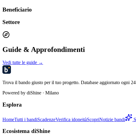
Beneficiario
Settore
Guide & Approfondimenti
Vedi tutte le guide →
Trova il bando giusto per il tuo progetto. Database aggiornato ogni 24 
Powered by
diShine
· Milano
Esplora
Home
Tutti i bandi
Scadenze
Verifica idoneità
Scopri
Notizie bandi
S
Ecosistema diShine