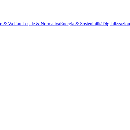
ro & Welfare
Legale & Normativa
Energia & Sostenibilità
Digitalizzazio