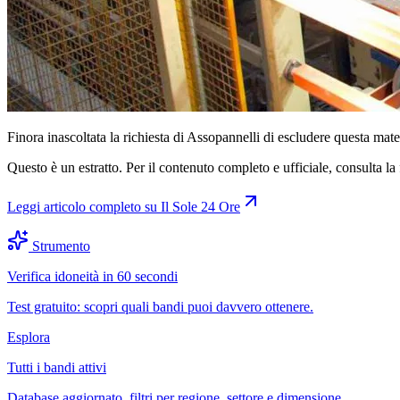
Finora inascoltata la richiesta di Assopannelli di escludere questa 
Questo è un estratto. Per il contenuto completo e ufficiale, consulta la 
Leggi articolo completo su
Il Sole 24 Ore
Strumento
Verifica idoneità in 60 secondi
Test gratuito: scopri quali bandi puoi davvero ottenere.
Esplora
Tutti i bandi attivi
Database aggiornato, filtri per regione, settore e dimensione.