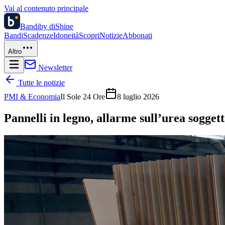
Vai al contenuto principale
Bandi
by diShine
Bandi
Scadenze
Idoneità
Scopri
Notizie
Abbonati
Altro
Newsletter
Tutte le notizie
PMI & Economia
Il Sole 24 Ore
8 luglio 2026
Pannelli in legno, allarme sull’urea sogget