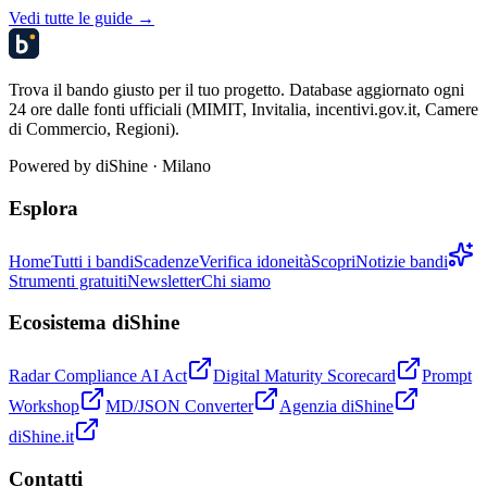
Vedi tutte le guide →
Trova il bando giusto per il tuo progetto. Database aggiornato ogni
24 ore dalle fonti ufficiali (MIMIT, Invitalia, incentivi.gov.it, Camere
di Commercio, Regioni).
Powered by
diShine
· Milano
Esplora
Home
Tutti i bandi
Scadenze
Verifica idoneità
Scopri
Notizie bandi
Strumenti gratuiti
Newsletter
Chi siamo
Ecosistema diShine
Radar Compliance AI Act
Digital Maturity Scorecard
Prompt
Workshop
MD/JSON Converter
Agenzia diShine
diShine.it
Contatti