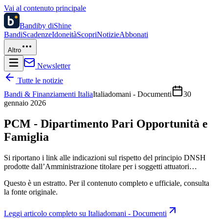
Vai al contenuto principale
Bandi
by diShine
Bandi
Scadenze
Idoneità
Scopri
Notizie
Abbonati
Altro
Newsletter
Tutte le notizie
Bandi & Finanziamenti Italia
Italiadomani - Documenti
30
gennaio 2026
PCM - Dipartimento Pari Opportunità e
Famiglia
Si riportano i link alle indicazioni sul rispetto del principio DNSH
prodotte dall’Amministrazione titolare per i soggetti attuatori…
Questo è un estratto. Per il contenuto completo e ufficiale, consulta
la fonte originale.
Leggi articolo completo su
Italiadomani - Documenti