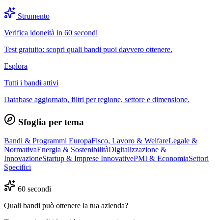
Strumento
Verifica idoneità in 60 secondi
Test gratuito: scopri quali bandi puoi davvero ottenere.
Esplora
Tutti i bandi attivi
Database aggiornato, filtri per regione, settore e dimensione.
Sfoglia per tema
Bandi & Programmi Europa
Fisco, Lavoro & Welfare
Legale &
Normativa
Energia & Sostenibilità
Digitalizzazione &
Innovazione
Startup & Imprese Innovative
PMI & Economia
Settori
Specifici
60 secondi
Quali bandi può ottenere la tua azienda?