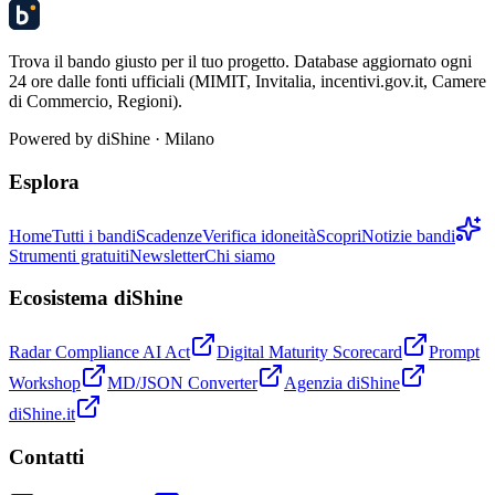
Trova il bando giusto per il tuo progetto. Database aggiornato ogni
24 ore dalle fonti ufficiali (MIMIT, Invitalia, incentivi.gov.it, Camere
di Commercio, Regioni).
Powered by
diShine
· Milano
Esplora
Home
Tutti i bandi
Scadenze
Verifica idoneità
Scopri
Notizie bandi
Strumenti gratuiti
Newsletter
Chi siamo
Ecosistema diShine
Radar Compliance AI Act
Digital Maturity Scorecard
Prompt
Workshop
MD/JSON Converter
Agenzia diShine
diShine.it
Contatti