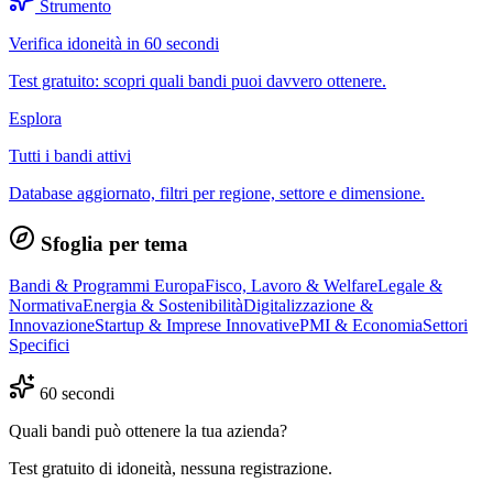
Strumento
Verifica idoneità in 60 secondi
Test gratuito: scopri quali bandi puoi davvero ottenere.
Esplora
Tutti i bandi attivi
Database aggiornato, filtri per regione, settore e dimensione.
Sfoglia per tema
Bandi & Programmi Europa
Fisco, Lavoro & Welfare
Legale &
Normativa
Energia & Sostenibilità
Digitalizzazione &
Innovazione
Startup & Imprese Innovative
PMI & Economia
Settori
Specifici
60 secondi
Quali bandi può ottenere la tua azienda?
Test gratuito di idoneità, nessuna registrazione.