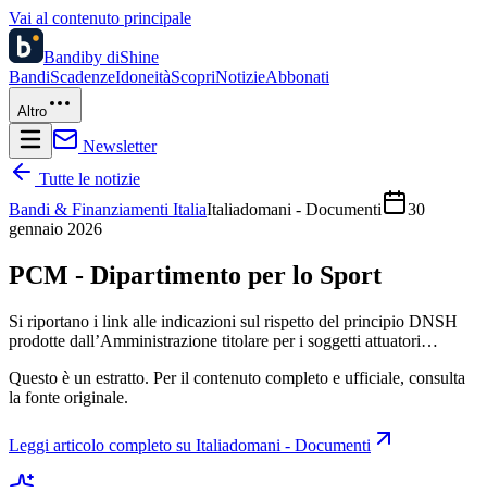
Vai al contenuto principale
Bandi
by diShine
Bandi
Scadenze
Idoneità
Scopri
Notizie
Abbonati
Altro
Newsletter
Tutte le notizie
Bandi & Finanziamenti Italia
Italiadomani - Documenti
30
gennaio 2026
PCM - Dipartimento per lo Sport
Si riportano i link alle indicazioni sul rispetto del principio DNSH
prodotte dall’Amministrazione titolare per i soggetti attuatori…
Questo è un estratto. Per il contenuto completo e ufficiale, consulta
la fonte originale.
Leggi articolo completo su
Italiadomani - Documenti