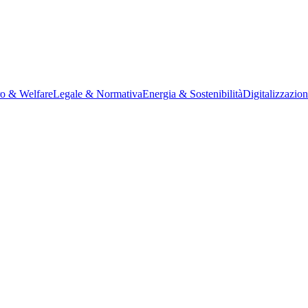
ro & Welfare
Legale & Normativa
Energia & Sostenibilità
Digitalizzazio