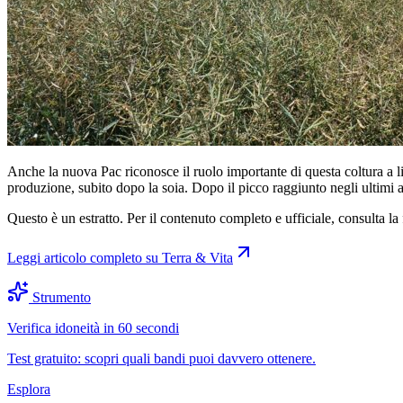
Anche la nuova Pac riconosce il ruolo importante di questa coltura a li
produzione, subito dopo la soia. Dopo il picco raggiunto negli ultimi an
Questo è un estratto. Per il contenuto completo e ufficiale, consulta la 
Leggi articolo completo su
Terra & Vita
Strumento
Verifica idoneità in 60 secondi
Test gratuito: scopri quali bandi puoi davvero ottenere.
Esplora