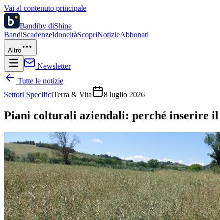
Vai al contenuto principale
Bandi
by diShine
Bandi
Scadenze
Idoneità
Scopri
Notizie
Abbonati
Altro
Newsletter
Tutte le notizie
Settori Specifici
Terra & Vita
8 luglio 2026
Piani colturali aziendali: perché inserire il