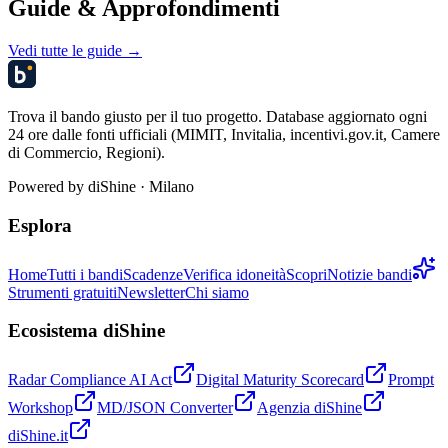
Guide & Approfondimenti
Vedi tutte le guide →
Trova il bando giusto per il tuo progetto. Database aggiornato ogni
24 ore dalle fonti ufficiali (MIMIT, Invitalia, incentivi.gov.it, Camere
di Commercio, Regioni).
Powered by
diShine
· Milano
Esplora
Home
Tutti i bandi
Scadenze
Verifica idoneità
Scopri
Notizie bandi
Strumenti gratuiti
Newsletter
Chi siamo
Ecosistema diShine
Radar Compliance AI Act
Digital Maturity Scorecard
Prompt
Workshop
MD/JSON Converter
Agenzia diShine
diShine.it