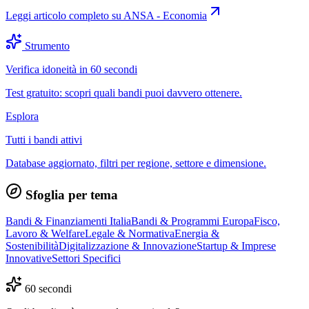
Leggi articolo completo su
ANSA - Economia
Strumento
Verifica idoneità in 60 secondi
Test gratuito: scopri quali bandi puoi davvero ottenere.
Esplora
Tutti i bandi attivi
Database aggiornato, filtri per regione, settore e dimensione.
Sfoglia per tema
Bandi & Finanziamenti Italia
Bandi & Programmi Europa
Fisco,
Lavoro & Welfare
Legale & Normativa
Energia &
Sostenibilità
Digitalizzazione & Innovazione
Startup & Imprese
Innovative
Settori Specifici
60 secondi