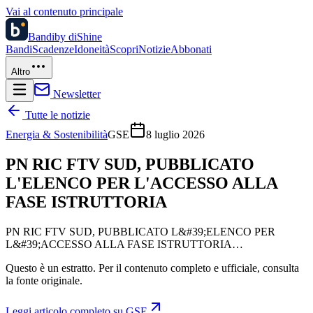
Vai al contenuto principale
Bandi
by diShine
Bandi
Scadenze
Idoneità
Scopri
Notizie
Abbonati
Altro
Newsletter
Tutte le notizie
Energia & Sostenibilità
GSE
8 luglio 2026
PN RIC FTV SUD, PUBBLICATO
L'ELENCO PER L'ACCESSO ALLA
FASE ISTRUTTORIA
PN RIC FTV SUD, PUBBLICATO L&#39;ELENCO PER
L&#39;ACCESSO ALLA FASE ISTRUTTORIA…
Questo è un estratto. Per il contenuto completo e ufficiale, consulta
la fonte originale.
Leggi articolo completo su
GSE