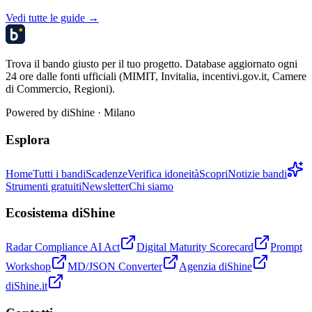
Vedi tutte le guide →
Trova il bando giusto per il tuo progetto. Database aggiornato ogni
24 ore dalle fonti ufficiali (MIMIT, Invitalia, incentivi.gov.it, Camere
di Commercio, Regioni).
Powered by
diShine
· Milano
Esplora
Home
Tutti i bandi
Scadenze
Verifica idoneità
Scopri
Notizie bandi
Strumenti gratuiti
Newsletter
Chi siamo
Ecosistema diShine
Radar Compliance AI Act
Digital Maturity Scorecard
Prompt
Workshop
MD/JSON Converter
Agenzia diShine
diShine.it