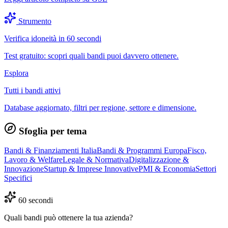
Strumento
Verifica idoneità in 60 secondi
Test gratuito: scopri quali bandi puoi davvero ottenere.
Esplora
Tutti i bandi attivi
Database aggiornato, filtri per regione, settore e dimensione.
Sfoglia per tema
Bandi & Finanziamenti Italia
Bandi & Programmi Europa
Fisco,
Lavoro & Welfare
Legale & Normativa
Digitalizzazione &
Innovazione
Startup & Imprese Innovative
PMI & Economia
Settori
Specifici
60 secondi
Quali bandi può ottenere la tua azienda?