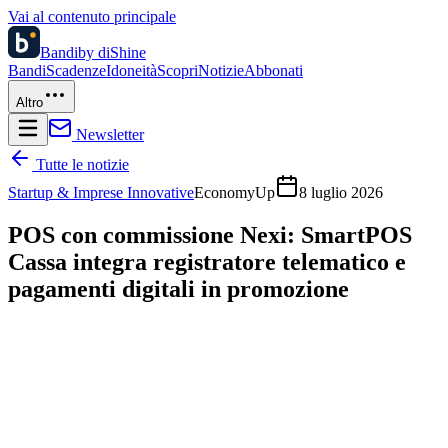
Vai al contenuto principale
Bandi
by diShine
Bandi
Scadenze
Idoneità
Scopri
Notizie
Abbonati
Altro
Newsletter
Tutte le notizie
Startup & Imprese Innovative
EconomyUp
8 luglio 2026
POS con commissione Nexi: SmartPOS
Cassa integra registratore telematico e
pagamenti digitali in promozione