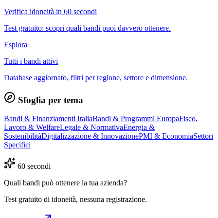
Verifica idoneità in 60 secondi
Test gratuito: scopri quali bandi puoi davvero ottenere.
Esplora
Tutti i bandi attivi
Database aggiornato, filtri per regione, settore e dimensione.
Sfoglia per tema
Bandi & Finanziamenti Italia
Bandi & Programmi Europa
Fisco,
Lavoro & Welfare
Legale & Normativa
Energia &
Sostenibilità
Digitalizzazione & Innovazione
PMI & Economia
Settori
Specifici
60 secondi
Quali bandi può ottenere la tua azienda?
Test gratuito di idoneità, nessuna registrazione.