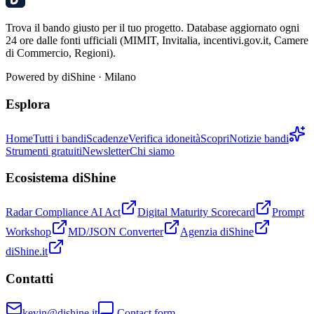
Trova il bando giusto per il tuo progetto. Database aggiornato ogni
24 ore dalle fonti ufficiali (MIMIT, Invitalia, incentivi.gov.it, Camere
di Commercio, Regioni).
Powered by
diShine
· Milano
Esplora
Home
Tutti i bandi
Scadenze
Verifica idoneità
Scopri
Notizie bandi
Strumenti gratuiti
Newsletter
Chi siamo
Ecosistema diShine
Radar Compliance AI Act
Digital Maturity Scorecard
Prompt
Workshop
MD/JSON Converter
Agenzia diShine
diShine.it
Contatti
kevin@dishine.it
Contact form