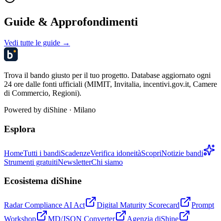
Guide & Approfondimenti
Vedi tutte le guide →
Trova il bando giusto per il tuo progetto. Database aggiornato ogni
24 ore dalle fonti ufficiali (MIMIT, Invitalia, incentivi.gov.it, Camere
di Commercio, Regioni).
Powered by
diShine
· Milano
Esplora
Home
Tutti i bandi
Scadenze
Verifica idoneità
Scopri
Notizie bandi
Strumenti gratuiti
Newsletter
Chi siamo
Ecosistema diShine
Radar Compliance AI Act
Digital Maturity Scorecard
Prompt
Workshop
MD/JSON Converter
Agenzia diShine