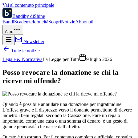
Vai al contenuto principale
Bandi
by diShine
Bandi
Scadenze
Idoneità
Scopri
Notizie
Abbonati
Altro
Newsletter
Tutte le notizie
Legale & Normativa
La Legge per Tutti
9 luglio 2026
Posso revocare la donazione se chi la
riceve mi offende?
Quando è possibile annullare una donazione per ingratitudine.
L’offesa grave e il disprezzo verso il donante permettono di riavere
indietro i beni regalati secondo la Cassazione. Fare un regalo
importante, come una casa o una somma di denaro, è un gesto di
grande generosità che nasce dall’affetto.
Questo è un estratto. Per il contenuto completo e ufficiale, consulta