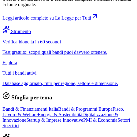
la fonte originale.
Leggi articolo completo su
La Legge per Tutti
Strumento
Verifica idoneità in 60 secondi
Test gratuito: scopri quali bandi puoi davvero ottenere.
Esplora
Tutti i bandi attivi
Database aggiornato, filtri per regione, settore e dimensione.
Sfoglia per tema
Bandi & Finanziamenti Italia
Bandi & Programmi Europa
Fisco,
Lavoro & Welfare
Energia & Sostenibilità
Digitalizzazione &
Innovazione
Startup & Imprese Innovative
PMI & Economia
Settori
Specifici