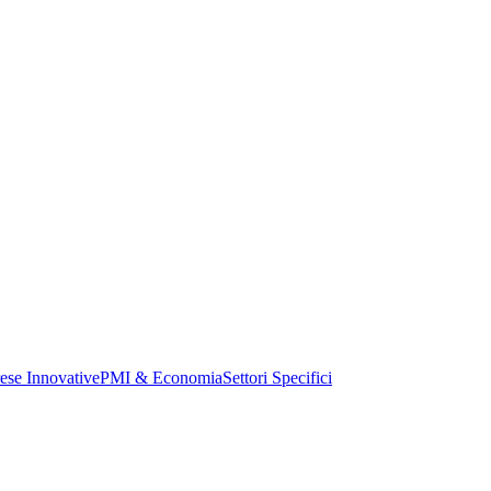
ese Innovative
PMI & Economia
Settori Specifici