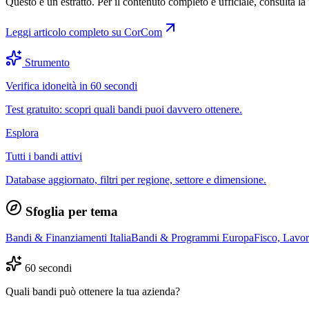
Questo è un estratto. Per il contenuto completo e ufficiale, consulta la 
Leggi articolo completo su
CorCom
Strumento
Verifica idoneità in 60 secondi
Test gratuito: scopri quali bandi puoi davvero ottenere.
Esplora
Tutti i bandi attivi
Database aggiornato, filtri per regione, settore e dimensione.
Sfoglia per tema
Bandi & Finanziamenti Italia
Bandi & Programmi Europa
Fisco, Lavo
60 secondi
Quali bandi può ottenere la tua azienda?