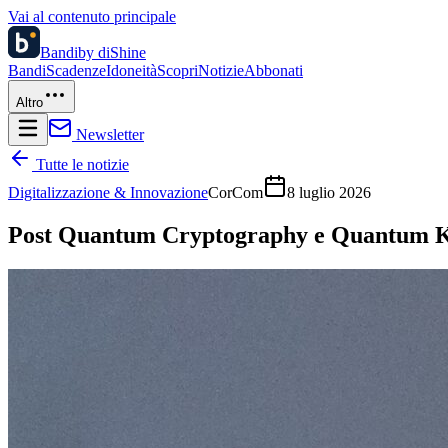
Vai al contenuto principale
Bandi
by diShine
Bandi
Scadenze
Idoneità
Scopri
Notizie
Abbonati
Altro
Newsletter
Tutte le notizie
Digitalizzazione & Innovazione
CorCom
8 luglio 2026
Post Quantum Cryptography e Quantum Key D