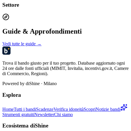
Settore
Guide & Approfondimenti
Vedi tutte le guide →
Trova il bando giusto per il tuo progetto. Database aggiornato ogni
24 ore dalle fonti ufficiali (MIMIT, Invitalia, incentivi.gov.it, Camere
di Commercio, Regioni).
Powered by
diShine
· Milano
Esplora
Home
Tutti i bandi
Scadenze
Verifica idoneità
Scopri
Notizie bandi
Strumenti gratuiti
Newsletter
Chi siamo
Ecosistema diShine