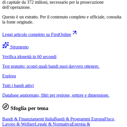
di capitale da 372 milioni, necessario per la prosecuzione
dell’operazione.
Questo è un estratto. Per il contenuto completo e ufficiale, consulta
la fonte originale.
Leggi articolo completo su
FirstOnline
Strumento
Verifica idoneità in 60 secondi
Test gratuito: scopri quali bandi puoi davvero ottenere.
Esplora
Tutti i bandi attivi
Database aggiornato, filtri per regione, settore e dimensione.
Sfoglia per tema
Bandi & Finanziamenti Italia
Bandi & Programmi Europa
Fisco,
Lavoro & Welfare
Legale & Normativa
Energia &