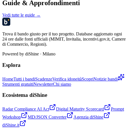
Guide & Approfondimenti
Vedi tutte le guide →
Trova il bando giusto per il tuo progetto. Database aggiornato ogni
24 ore dalle fonti ufficiali (MIMIT, Invitalia, incentivi.gov.it, Camere
di Commercio, Regioni).
Powered by
diShine
· Milano
Esplora
Home
Tutti i bandi
Scadenze
Verifica idoneità
Scopri
Notizie bandi
Strumenti gratuiti
Newsletter
Chi siamo
Ecosistema diShine
Radar Compliance AI Act
Digital Maturity Scorecard
Prompt
Workshop
MD/JSON Converter
Agenzia diShine
diShine.it