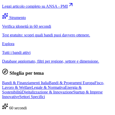
Leggi articolo completo su
ANSA - PMI
Strumento
Verifica idoneità in 60 secondi
Test gratuito: scopri quali bandi puoi davvero ottenere.
Esplora
Tutti i bandi attivi
Database aggiornato, filtri per regione, settore e dimensione.
Sfoglia per tema
Bandi & Finanziamenti Italia
Bandi & Programmi Europa
Fisco,
Lavoro & Welfare
Legale & Normativa
Energia &
Sostenibilità
Digitalizzazione & Innovazione
Startup & Imprese
Innovative
Settori Specifici
60 secondi