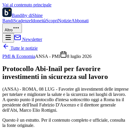
Vai al contenuto principale
Bandi
by diShine
Bandi
Scadenze
Idoneità
Scopri
Notizie
Abbonati
Altro
Newsletter
Tutte le notizie
PMI & Economia
ANSA - PMI
8 luglio 2026
Protocollo Abi-Inail per favorire
investimenti in sicurezza sul lavoro
(ANSA) - ROMA, 08 LUG - Favorire gli investimenti delle imprese
per tutelare e migliorare la salute e la sicurezza nei luoghi di lavoro.
A questo punto il protocollo d'intesa sottoscritto oggi a Roma tra il
presidente dell'Inail Fabrizio D'Ascenzo e il direttore generale
dell'Abi, Marco Elio Rottigni.
Questo è un estratto. Per il contenuto completo e ufficiale, consulta
la fonte originale.