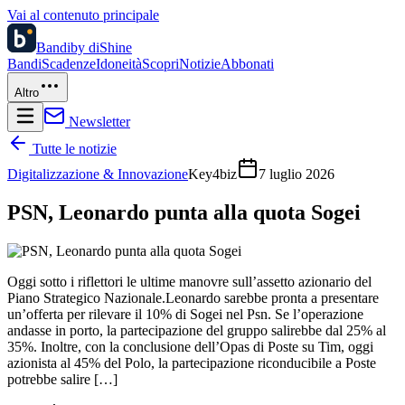
Vai al contenuto principale
Bandi
by diShine
Bandi
Scadenze
Idoneità
Scopri
Notizie
Abbonati
Altro
Newsletter
Tutte le notizie
Digitalizzazione & Innovazione
Key4biz
7 luglio 2026
PSN, Leonardo punta alla quota Sogei
Oggi sotto i riflettori le ultime manovre sull’assetto azionario del
Piano Strategico Nazionale.Leonardo sarebbe pronta a presentare
un’offerta per rilevare il 10% di Sogei nel Psn. Se l’operazione
andasse in porto, la partecipazione del gruppo salirebbe dal 25% al
35%. Inoltre, con la conclusione dell’Opas di Poste su Tim, oggi
azionista al 45% del Polo, la partecipazione riconducibile a Poste
potrebbe salire […]