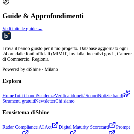
Guide & Approfondimenti
Vedi tutte le guide →
Trova il bando giusto per il tuo progetto. Database aggiornato ogni
24 ore dalle fonti ufficiali (MIMIT, Invitalia, incentivi.gov.it, Camere
di Commercio, Regioni).
Powered by
diShine
· Milano
Esplora
Home
Tutti i bandi
Scadenze
Verifica idoneità
Scopri
Notizie bandi
Strumenti gratuiti
Newsletter
Chi siamo
Ecosistema diShine
Radar Compliance AI Act
Digital Maturity Scorecard
Prompt