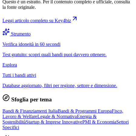
Questo è un estratto. Per il contenuto completo e ufficiale, consulta
la fonte originale.
Leggi articolo completo su
Key4biz
Strumento
Verifica idoneità in 60 secondi
Test gratuito: scopri quali bandi puoi davvero ottenere.
Esplora
Tutti i bandi attivi
Database aggiornato, filtri per regione, settore e dimensione.
Sfoglia per tema
Bandi & Finanziamenti Italia
Bandi & Programmi Europa
Fisco,
Lavoro & Welfare
Legale & Normativa
Energia &
Sostenibilità
Startup & Imprese Innovative
PMI & Economia
Settori
Specifici