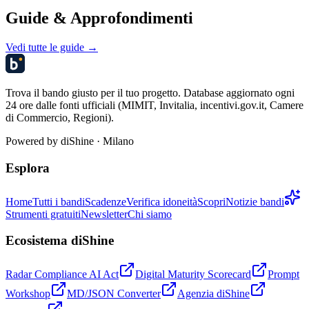
Guide & Approfondimenti
Vedi tutte le guide →
Trova il bando giusto per il tuo progetto. Database aggiornato ogni
24 ore dalle fonti ufficiali (MIMIT, Invitalia, incentivi.gov.it, Camere
di Commercio, Regioni).
Powered by
diShine
· Milano
Esplora
Home
Tutti i bandi
Scadenze
Verifica idoneità
Scopri
Notizie bandi
Strumenti gratuiti
Newsletter
Chi siamo
Ecosistema diShine
Radar Compliance AI Act
Digital Maturity Scorecard
Prompt
Workshop
MD/JSON Converter
Agenzia diShine