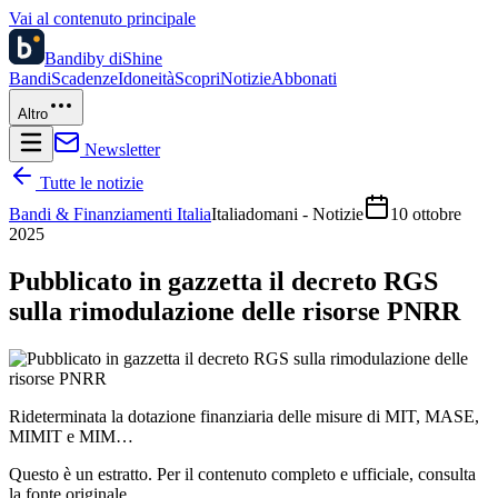
Vai al contenuto principale
Bandi
by diShine
Bandi
Scadenze
Idoneità
Scopri
Notizie
Abbonati
Altro
Newsletter
Tutte le notizie
Bandi & Finanziamenti Italia
Italiadomani - Notizie
10 ottobre
2025
Pubblicato in gazzetta il decreto RGS
sulla rimodulazione delle risorse PNRR
Rideterminata la dotazione finanziaria delle misure di MIT, MASE,
MIMIT e MIM…
Questo è un estratto. Per il contenuto completo e ufficiale, consulta
la fonte originale.