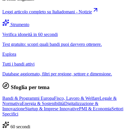
Leggi articolo completo su
Italiadomani - Notizie
Strumento
Verifica idoneità in 60 secondi
Test gratuito: scopri quali bandi puoi davvero ottenere.
Esplora
Tutti i bandi attivi
Database aggiornato, filtri per regione, settore e dimensione.
Sfoglia per tema
Bandi & Programmi Europa
Fisco, Lavoro & Welfare
Legale &
Normativa
Energia & Sostenibilità
Digitalizzazione &
Innovazione
Startup & Imprese Innovative
PMI & Economia
Settori
Specifici
60 secondi