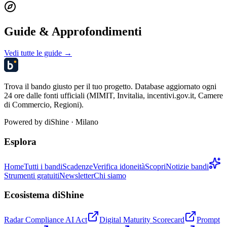
Guide & Approfondimenti
Vedi tutte le guide →
Trova il bando giusto per il tuo progetto. Database aggiornato ogni
24 ore dalle fonti ufficiali (MIMIT, Invitalia, incentivi.gov.it, Camere
di Commercio, Regioni).
Powered by
diShine
· Milano
Esplora
Home
Tutti i bandi
Scadenze
Verifica idoneità
Scopri
Notizie bandi
Strumenti gratuiti
Newsletter
Chi siamo
Ecosistema diShine
Radar Compliance AI Act
Digital Maturity Scorecard
Prompt