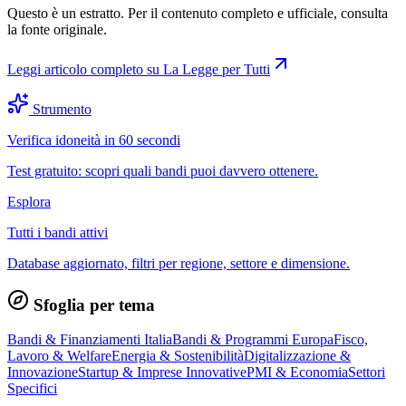
Questo è un estratto. Per il contenuto completo e ufficiale, consulta
la fonte originale.
Leggi articolo completo su
La Legge per Tutti
Strumento
Verifica idoneità in 60 secondi
Test gratuito: scopri quali bandi puoi davvero ottenere.
Esplora
Tutti i bandi attivi
Database aggiornato, filtri per regione, settore e dimensione.
Sfoglia per tema
Bandi & Finanziamenti Italia
Bandi & Programmi Europa
Fisco,
Lavoro & Welfare
Energia & Sostenibilità
Digitalizzazione &
Innovazione
Startup & Imprese Innovative
PMI & Economia
Settori
Specifici