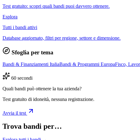
Test gratuito: scopri quali bandi puoi davvero ottenere.
Esplora
Tutti i bandi attivi
Database aggiornato, filtri per regione, settore e dimensione.
Sfoglia per tema
Bandi & Finanziamenti Italia
Bandi & Programmi Europa
Fisco, Lavo
60 secondi
Quali bandi può ottenere la tua azienda?
Test gratuito di idoneità, nessuna registrazione.
Avvia il test
Trova bandi per…
Esplora tutti i bandi →