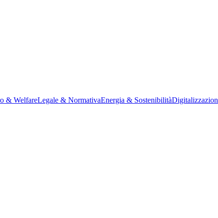
ro & Welfare
Legale & Normativa
Energia & Sostenibilità
Digitalizzazio