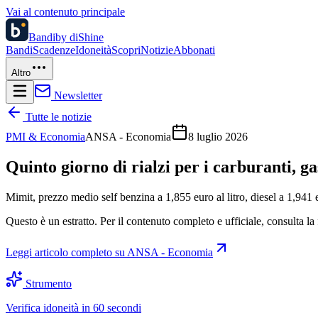
Vai al contenuto principale
Bandi
by diShine
Bandi
Scadenze
Idoneità
Scopri
Notizie
Abbonati
Altro
Newsletter
Tutte le notizie
PMI & Economia
ANSA - Economia
8 luglio 2026
Quinto giorno di rialzi per i carburanti, ga
Mimit, prezzo medio self benzina a 1,855 euro al litro, diesel a 1,94
Questo è un estratto. Per il contenuto completo e ufficiale, consulta la 
Leggi articolo completo su
ANSA - Economia
Strumento
Verifica idoneità in 60 secondi