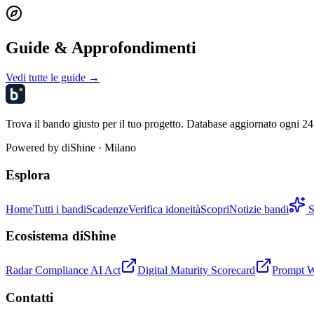
Guide & Approfondimenti
Vedi tutte le guide →
Trova il bando giusto per il tuo progetto. Database aggiornato ogni 24 
Powered by
diShine
· Milano
Esplora
Home
Tutti i bandi
Scadenze
Verifica idoneità
Scopri
Notizie bandi
S
Ecosistema diShine
Radar Compliance AI Act
Digital Maturity Scorecard
Prompt 
Contatti