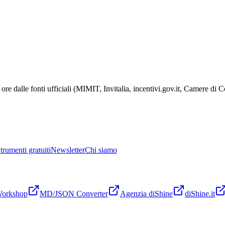
ore dalle fonti ufficiali (MIMIT, Invitalia, incentivi.gov.it, Camere di
trumenti gratuiti
Newsletter
Chi siamo
Workshop
MD/JSON Converter
Agenzia diShine
diShine.it