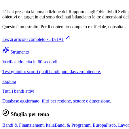
L’Istat presenta la nona edizione del Rapporto sugli Obiettivi di Sv
obiettivi e i target in cui sono declinati bilanciano le tre dimension
Questo è un estratto. Per il contenuto completo e ufficiale, consulta la 
Leggi articolo completo su
ISTAT
Strumento
Verifica idoneità in 60 secondi
Test gratuito: scopri quali bandi puoi davvero ottenere.
Esplora
Tutti i bandi attivi
Database aggiornato, filtri per regione, settore e dimensione.
Sfoglia per tema
Bandi & Finanziamenti Italia
Bandi & Programmi Europa
Fisco, Lavo