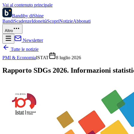
Vai al contenuto principale
Bandi
by diShine
Bandi
Scadenze
Idoneità
Scopri
Notizie
Abbonati
Altro
Newsletter
Tutte le notizie
PMI & Economia
ISTAT
8 luglio 2026
Rapporto SDGs 2026. Informazioni statistic