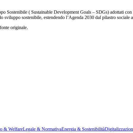
iluppo Sostenibile ( Sustainable Development Goals – SDGs) adottati co
i dello sviluppo sostenibile, estendendo l’Agenda 2030 dal pilastro socia
fonte originale.
ro & Welfare
Legale & Normativa
Energia & Sostenibilità
Digitalizzazio