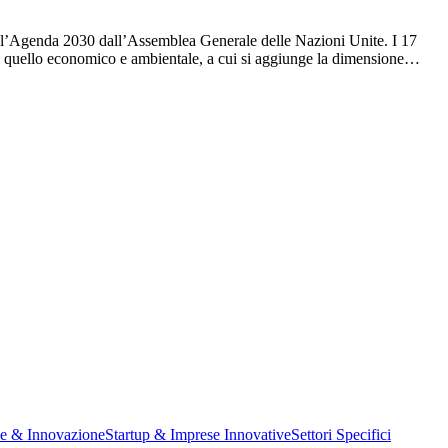
n l’Agenda 2030 dall’Assemblea Generale delle Nazioni Unite. I 17
le a quello economico e ambientale, a cui si aggiunge la dimensione…
ne & Innovazione
Startup & Imprese Innovative
Settori Specifici