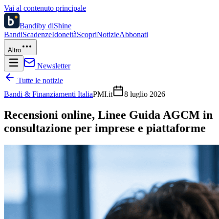
Vai al contenuto principale
Bandi
by diShine
Bandi
Scadenze
Idoneità
Scopri
Notizie
Abbonati
Altro
Newsletter
Tutte le notizie
Bandi & Finanziamenti Italia
PMI.it
8 luglio 2026
Recensioni online, Linee Guida AGCM in
consultazione per imprese e piattaforme