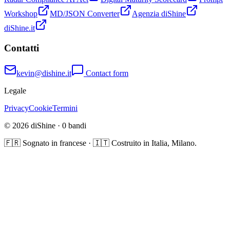
Workshop
MD/JSON Converter
Agenzia diShine
diShine.it
Contatti
kevin@dishine.it
Contact form
Legale
Privacy
Cookie
Termini
© 2026 diShine ·
0
bandi
🇫🇷 Sognato in francese · 🇮🇹 Costruito in Italia, Milano.