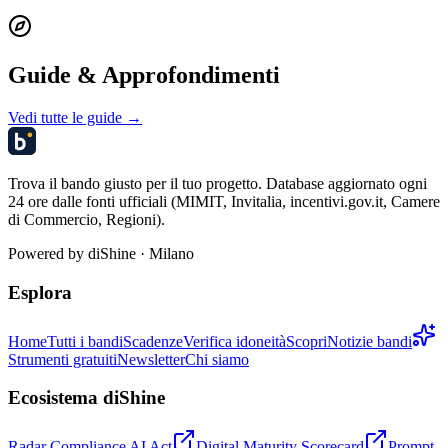
Guide & Approfondimenti
Vedi tutte le guide →
Trova il bando giusto per il tuo progetto. Database aggiornato ogni
24 ore dalle fonti ufficiali (MIMIT, Invitalia, incentivi.gov.it, Camere
di Commercio, Regioni).
Powered by
diShine
· Milano
Esplora
Home
Tutti i bandi
Scadenze
Verifica idoneità
Scopri
Notizie bandi
Strumenti gratuiti
Newsletter
Chi siamo
Ecosistema diShine
Radar Compliance AI Act
Digital Maturity Scorecard
Prompt