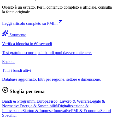
Questo è un estratto. Per il contenuto completo e ufficiale, consulta
la fonte originale.
Leggi articolo completo su
PMI.it
Strumento
Verifica idoneità in 60 secondi
Test gratuito: scopri quali bandi puoi davvero ottenere.
Esplora
Tutti i bandi attivi
Database aggiornato, filtri per regione, settore e dimensione.
Sfoglia per tema
Bandi & Programmi Europa
Fisco, Lavoro & Welfare
Legale &
Normativa
Energia & Sostenibilità
Digitalizzazione &
Innovazione
Startup & Imprese Innovative
PMI & Economia
Settori
Specifici