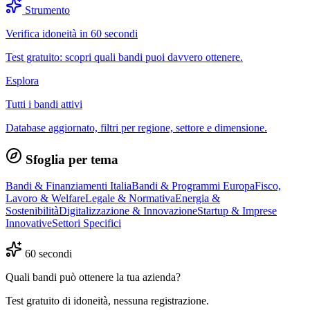
Strumento
Verifica idoneità in 60 secondi
Test gratuito: scopri quali bandi puoi davvero ottenere.
Esplora
Tutti i bandi attivi
Database aggiornato, filtri per regione, settore e dimensione.
Sfoglia per tema
Bandi & Finanziamenti Italia
Bandi & Programmi Europa
Fisco,
Lavoro & Welfare
Legale & Normativa
Energia &
Sostenibilità
Digitalizzazione & Innovazione
Startup & Imprese
Innovative
Settori Specifici
60 secondi
Quali bandi può ottenere la tua azienda?
Test gratuito di idoneità, nessuna registrazione.