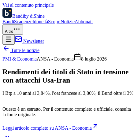
Vai al contenuto principale
Bandi
by diShine
Bandi
Scadenze
Idoneità
Scopri
Notizie
Abbonati
Altro
Newsletter
Tutte le notizie
PMI & Economia
ANSA - Economia
8 luglio 2026
Rendimenti dei titoli di Stato in tensione
con attacchi Usa-Iran
I Btp a 10 anni al 3,84%, l'oat francese al 3,86%, il Bund oltre il 3%
…
Questo è un estratto. Per il contenuto completo e ufficiale, consulta
la fonte originale.
Leggi articolo completo su
ANSA - Economia