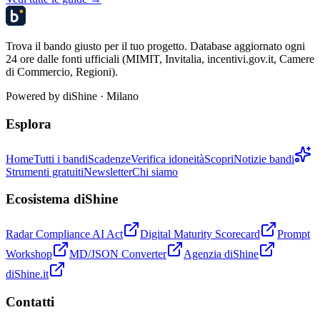
Trova il bando giusto per il tuo progetto. Database aggiornato ogni
24 ore dalle fonti ufficiali (MIMIT, Invitalia, incentivi.gov.it, Camere
di Commercio, Regioni).
Powered by
diShine
· Milano
Esplora
Home
Tutti i bandi
Scadenze
Verifica idoneità
Scopri
Notizie bandi
Strumenti gratuiti
Newsletter
Chi siamo
Ecosistema diShine
Radar Compliance AI Act
Digital Maturity Scorecard
Prompt
Workshop
MD/JSON Converter
Agenzia diShine
diShine.it
Contatti