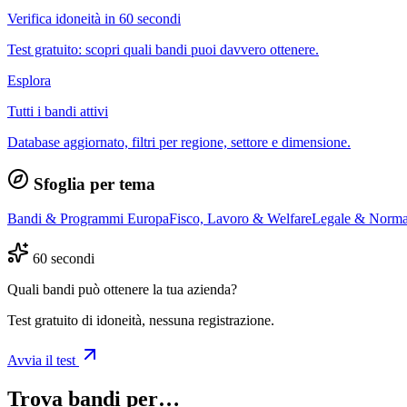
Verifica idoneità in 60 secondi
Test gratuito: scopri quali bandi puoi davvero ottenere.
Esplora
Tutti i bandi attivi
Database aggiornato, filtri per regione, settore e dimensione.
Sfoglia per tema
Bandi & Programmi Europa
Fisco, Lavoro & Welfare
Legale & Norma
60 secondi
Quali bandi può ottenere la tua azienda?
Test gratuito di idoneità, nessuna registrazione.
Avvia il test
Trova bandi per…