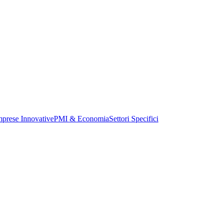
mprese Innovative
PMI & Economia
Settori Specifici