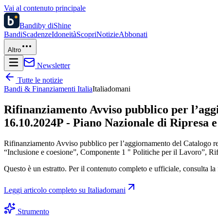
Vai al contenuto principale
Bandi
by diShine
Bandi
Scadenze
Idoneità
Scopri
Notizie
Abbonati
Altro
Newsletter
Tutte le notizie
Bandi & Finanziamenti Italia
Italiadomani
Rifinanziamento Avviso pubblico per l’agg
16.10.2024P - Piano Nazionale di Ripresa e
Rifinanziamento Avviso pubblico per l’aggiornamento del Catalogo r
“Inclusione e coesione”, Componente 1 " Politiche per il Lavoro”, R
Questo è un estratto. Per il contenuto completo e ufficiale, consulta la 
Leggi articolo completo su
Italiadomani
Strumento