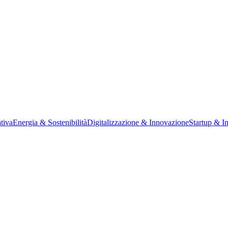
tiva
Energia & Sostenibilità
Digitalizzazione & Innovazione
Startup & I